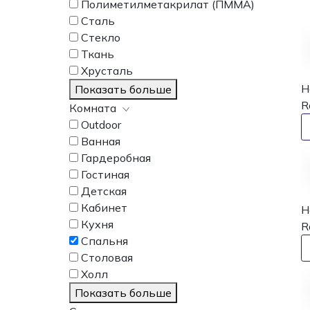
Полиметилметакрилат (ПММА)
Сталь
Стекло
Ткань
Хрусталь
Н
Показать больше
R
Комната
Outdoor
Ванная
Гардеробная
Гостиная
Детская
Кабинет
Н
Кухня
R
Спальня
Столовая
Холл
Показать больше