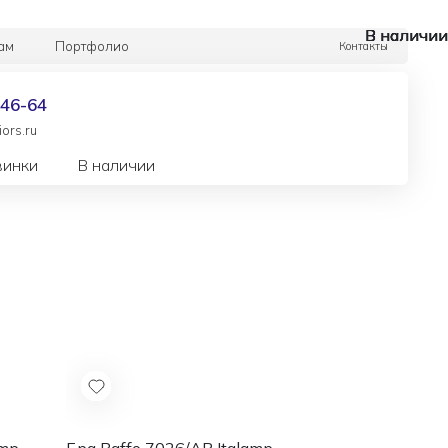
В наличии
В наличии
В наличии
В наличии
В наличии
ам
Портфолио
Контакты
-46-64
ors.ru
винки
В наличии