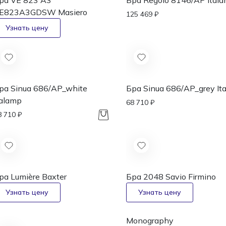
ра VE 823 A3
Бра Regolo 8146/AP
Ital
E823A3GDSW
Masiero
125 469 ₽
ра Sinua 686/AP_white
Бра Sinua 686/AP_grey
It
talamp
68 710 ₽
8 710 ₽
ра Lumière
Baxter
Бра 2048
Savio Firmino
Monography