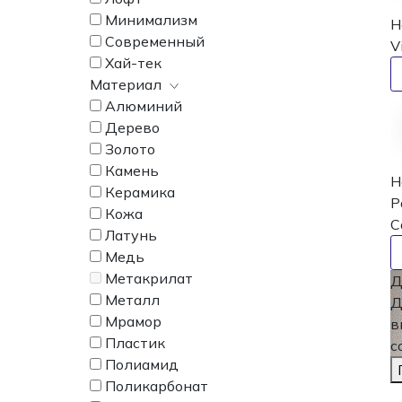
Минимализм
Н
Современный
V
Хай-тек
Материал
Алюминий
Дерево
Золото
Камень
Н
Керамика
P
Кожа
C
Латунь
Медь
Метакрилат
Д
Металл
Д
Мрамор
в
Пластик
с
Полиамид
Поликарбонат