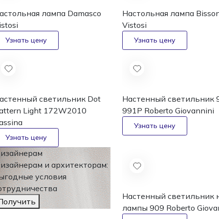
астольная лампа Damasco
Настольная лампа Bisso
istosi
Vistosi
астенный светильник Dot
Настенный светильник 
attern Light 172W2010
991P
Roberto Giovannini
assina
изайнерам
изайнерам и архитекторам:
ыгодные условия
отрудничества
Настенный светильник 
Получить
лампы 909
Roberto Giova