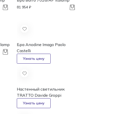
amp
Бра Baffo 7026/AP
Italamp
81 954 ₽
alamp
Бра Anodine Imago
Paolo
Castelli
Настенный светильник
TRATTO
Davide Groppi