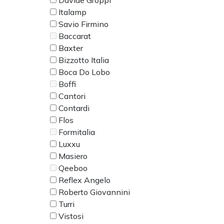
Davide Groppi
Italamp
Savio Firmino
Baccarat
Baxter
Bizzotto Italia
Boca Do Lobo
Boffi
Cantori
Contardi
Flos
Formitalia
Luxxu
Masiero
Qeeboo
Reflex Angelo
Roberto Giovannini
Turri
Vistosi