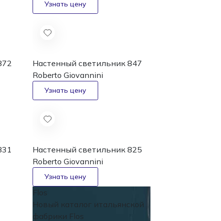
872
Настенный светильник 847
Roberto Giovannini
831
Настенный светильник 825
Roberto Giovannini
Flos
Новый каталог
итальянской
фабрики Flos