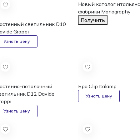
Новый каталог
итальянс
фабрики Monography
Получить
астенный светильник D10
avide Groppi
астенно-потолочный
Бра Clip
Italamp
ветильник D12
Davide
roppi