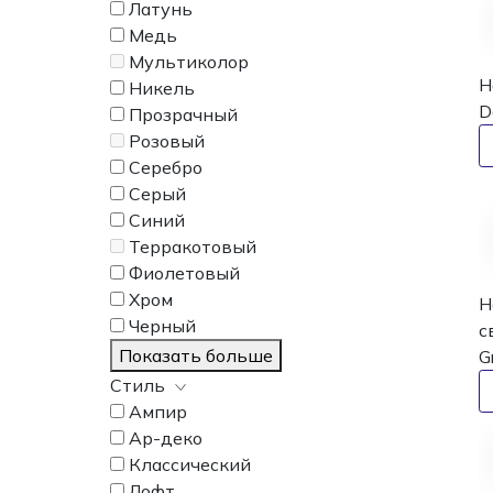
Латунь
Медь
Мультиколор
Н
Никель
D
Прозрачный
Розовый
Серебро
Серый
Синий
Терракотовый
Фиолетовый
Хром
Н
Черный
с
Показать больше
G
Стиль
Ампир
Ар-деко
Классический
Лофт