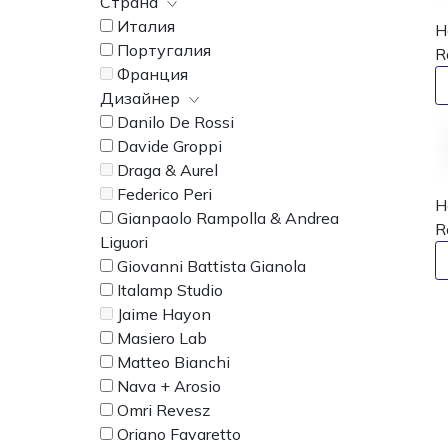
Страна
Италия
Н
Португалия
R
Франция
Дизайнер
Danilo De Rossi
Davide Groppi
Draga & Aurel
Federico Peri
Н
Gianpaolo Rampolla & Andrea
R
Liguori
Giovanni Battista Gianola
Italamp Studio
Jaime Hayon
Masiero Lab
Matteo Bianchi
Nava + Arosio
Omri Revesz
Oriano Favaretto