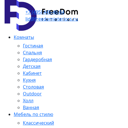
+7 (495) 445-46-64
lid@freedominteriors.ru
Комнаты
Гостиная
Спальня
Гардеробная
Детская
Кабинет
Кухня
Столовая
Outdoor
Холл
Ванная
Мебель по стилю
Классический