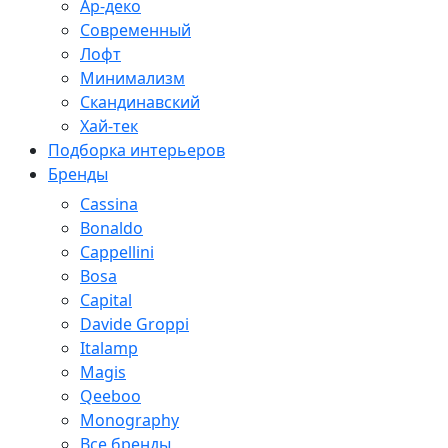
Ар-деко
Современный
Лофт
Минимализм
Скандинавский
Хай-тек
Подборка интерьеров
Бренды
Cassina
Bonaldo
Cappellini
Bosa
Capital
Davide Groppi
Italamp
Magis
Qeeboo
Monography
Все бренды