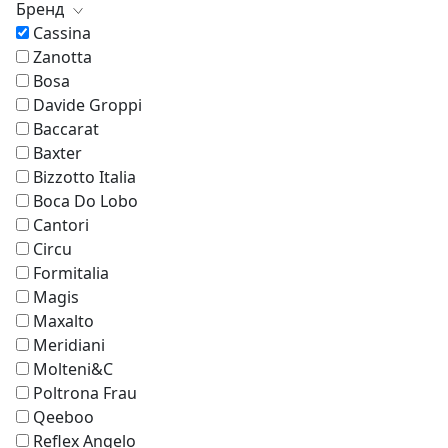
Бренд
Cassina
Zanotta
Bosa
Davide Groppi
Baccarat
Baxter
Bizzotto Italia
Boca Do Lobo
Cantori
Circu
Formitalia
Magis
Maxalto
Meridiani
Molteni&C
Poltrona Frau
Qeeboo
Reflex Angelo