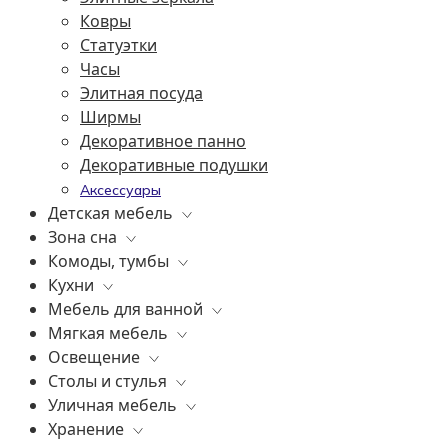
Ковры
Статуэтки
Часы
Элитная посуда
Ширмы
Декоративное панно
Декоративные подушки
Аксессуары
Детская мебель
Зона сна
Все
Комоды, тумбы
Комоды, тумбы
Все
Кухни
Зеркала
Постельное белье
Все
Мебель для ванной
Освещение
Матрасы
Бары
Все
Мягкая мебель
Банкетки
Элитные кровати
Витрины
Все
Освещение
Книжные шкафы, стеллажи
Подушки
Комоды
Все
Столы и стулья
Шкафы
Консоли
Диваны
Все
Уличная мебель
Диваны
Прикроватные тумбы
Кресла
Уличные светильники
Все
Хранение
Стулья
Элитные пуфы и банкетки
Люстры
Барные стулья
Все