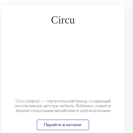
Circu
Circu (Цирку) — португальский бренд, создающий
эксклюзивную детскую мебель. Фабрика славится
яркими сказочными дизайнами и оригинальными
формами.
Circu предлагает уникальные кроватки, комоды и пуфы
Перейти в каталог
ручной работы.
Фабрика регулярно расширяет ассортимент и