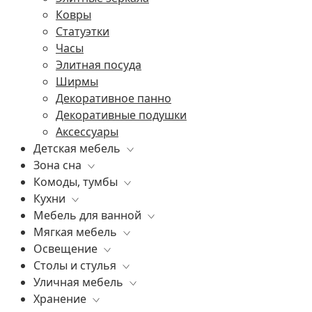
Ковры
Статуэтки
Часы
Элитная посуда
Ширмы
Декоративное панно
Декоративные подушки
Аксессуары
Детская мебель
Зона сна
Все
Комоды, тумбы
Комоды, тумбы
Все
Кухни
Зеркала
Постельное белье
Все
Мебель для ванной
Освещение
Матрасы
Бары
Все
Мягкая мебель
Банкетки
Элитные кровати
Витрины
Все
Освещение
Книжные шкафы, стеллажи
Подушки
Комоды
Все
Столы и стулья
Шкафы
Консоли
Диваны
Все
Уличная мебель
Диваны
Прикроватные тумбы
Кресла
Уличные светильники
Все
Хранение
Стулья
Элитные пуфы и банкетки
Люстры
Барные стулья
Все