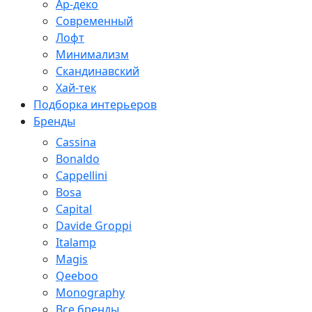
Ар-деко
Современный
Лофт
Минимализм
Скандинавский
Хай-тек
Подборка интерьеров
Бренды
Cassina
Bonaldo
Cappellini
Bosa
Capital
Davide Groppi
Italamp
Magis
Qeeboo
Monography
Все бренды