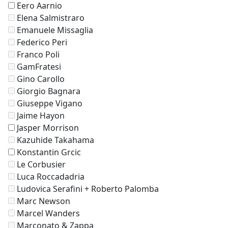
Eero Aarnio
Elena Salmistraro
Emanuele Missaglia
Federico Peri
Franco Poli
GamFratesi
Gino Carollo
Giorgio Bagnara
Giuseppe Vigano
Jaime Hayon
Jasper Morrison
Kazuhide Takahama
Konstantin Grcic
Le Corbusier
Luca Roccadadria
Ludovica Serafini + Roberto Palomba
Marc Newson
Marcel Wanders
Marconato & Zappa