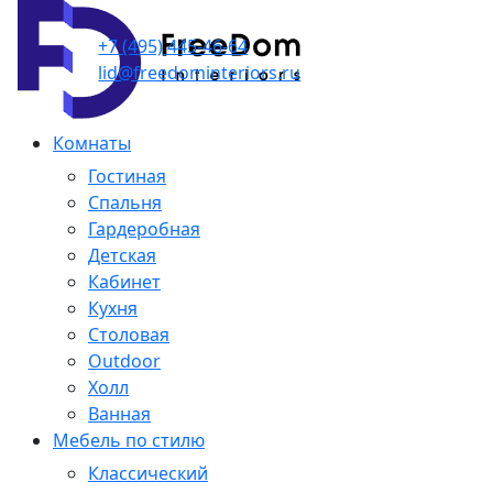
+7 (495) 445-46-64
lid@freedominteriors.ru
Комнаты
Гостиная
Спальня
Гардеробная
Детская
Кабинет
Кухня
Столовая
Outdoor
Холл
Ванная
Мебель по стилю
Классический