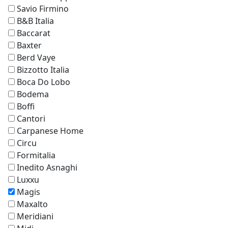
Savio Firmino
B&B Italia
Baccarat
Baxter
Berd Vaye
Bizzotto Italia
Boca Do Lobo
Bodema
Boffi
Cantori
Carpanese Home
Circu
Formitalia
Inedito Asnaghi
Luxxu
Magis
Maxalto
Meridiani