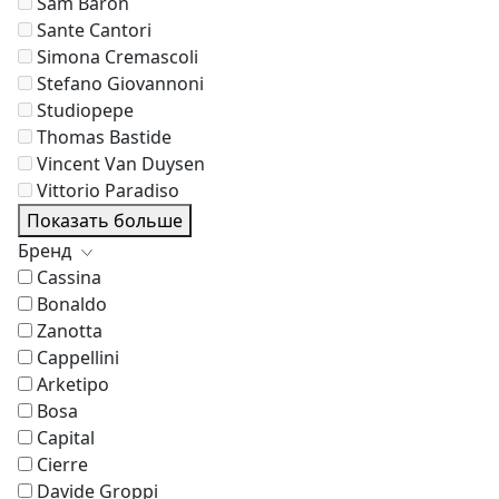
Sam Baron
Sante Cantori
Simona Cremascoli
Stefano Giovannoni
Studiopepe
Thomas Bastide
Vincent Van Duysen
Vittorio Paradiso
Показать больше
Бренд
Cassina
Bonaldo
Zanotta
Cappellini
Arketipo
Bosa
Capital
Cierre
Davide Groppi