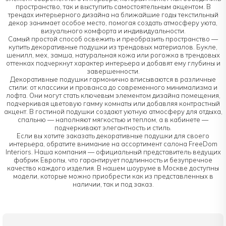
пространство, так и выступить самостоятельным акцентом. В
трендах интерьерного дизайна на ближайшие годы текстильный
декор занимает особое место, помогая создать атмосферу уюта,
визуального комфорта и индивидуальности.
Самый простой способ освежить и преобразить пространство —
купить декоративные подушки из трендовых материалов. Букле,
шенилл, мех, замша, натуральная кожа или рогожка в трендовых
оттенках подчеркнут характер интерьера и добавят ему глубины и
завершенности.
Декоративные подушки гармонично вписываются в различные
стили: от классики и прованса до современного минимализма и
лофта. Они могут стать ключевым элементом дизайна помещения,
подчеркивая цветовую гамму комнаты или добавляя контрастный
акцент. В гостиной подушки создают уютную атмосферу для отдыха,
спальню — наполняют мягкостью и теплом, а в кабинете —
подчеркивают элегантность и стиль.
Если вы хотите заказать декоративные подушки для своего
интерьера, обратите внимание на ассортимент салона FreeDom
Interiors. Наша компания — официальный представитель ведущих
фабрик Европы, что гарантирует подлинность и безупречное
качество каждого изделия. В нашем шоуруме в Москве доступны
модели, которые можно приобрести как из представленных в
наличии, так и под заказ.