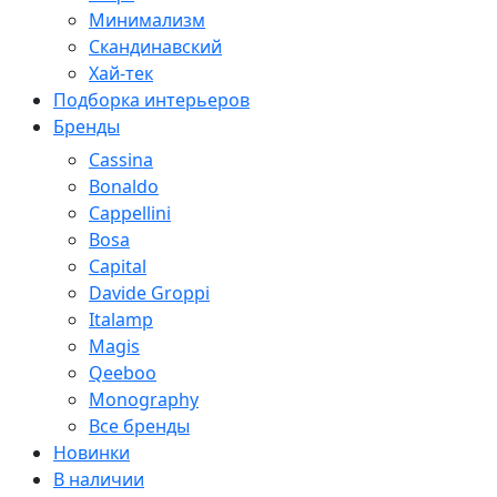
Минимализм
Скандинавский
Хай-тек
Подборка интерьеров
Бренды
Cassina
Bonaldo
Cappellini
Bosa
Capital
Davide Groppi
Italamp
Magis
Qeeboo
Monography
Все бренды
Новинки
В наличии