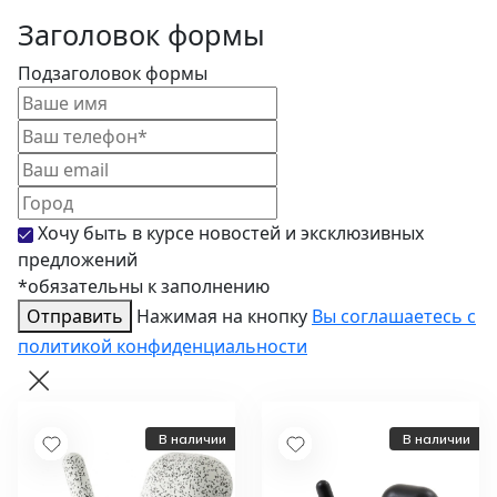
Скамьи
Туалетные столики
Стенки
Пуфы и банкетки
Заголовок формы
Шкафы
Кровати
Кресла
Подзаголовок формы
Зонты
Журнальные столики
Диваны
Аксессуары
Хочу быть в курсе новостей и эксклюзивных
предложений
*обязательны к заполнению
Отправить
Нажимая на кнопку
Вы соглашаетесь с
политикой конфиденциальности
В наличии
В наличии