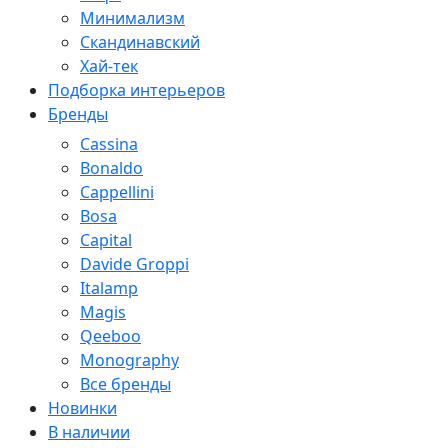
Минимализм
Скандинавский
Хай-тек
Подборка интерьеров
Бренды
Cassina
Bonaldo
Cappellini
Bosa
Capital
Davide Groppi
Italamp
Magis
Qeeboo
Monography
Все бренды
Новинки
В наличии