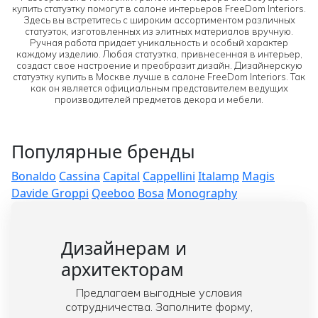
купить статуэтку помогут в салоне интерьеров FreeDom Interiors.
Здесь вы встретитесь с широким ассортиментом различных
статуэток, изготовленных из элитных материалов вручную.
Ручная работа придает уникальность и особый характер
каждому изделию. Любая статуэтка, привнесенная в интерьер,
создаст свое настроение и преобразит дизайн. Дизайнерскую
статуэтку купить в Москве лучше в салоне FreeDom Interiors. Так
как он является официальным представителем ведущих
производителей предметов декора и мебели.
Популярные бренды
Bonaldo
Cassina
Capital
Cappellini
Italamp
Magis
Davide Groppi
Qeeboo
Bosa
Monography
Дизайнерам и
архитекторам
Предлагаем выгодные условия
сотрудничества. Заполните форму,