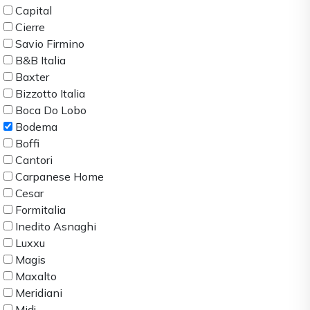
Capital
Cierre
Savio Firmino
B&B Italia
Baxter
Bizzotto Italia
Boca Do Lobo
Bodema
Boffi
Cantori
Carpanese Home
Cesar
Formitalia
Inedito Asnaghi
Luxxu
Magis
Maxalto
Meridiani
Midj