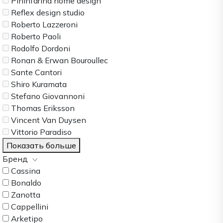
Pininfarina home design
Reflex design studio
Roberto Lazzeroni
Roberto Paoli
Rodolfo Dordoni
Ronan & Erwan Bouroullec
Sante Cantori
Shiro Kuramata
Stefano Giovannoni
Thomas Eriksson
Vincent Van Duysen
Vittorio Paradiso
Показать больше
Бренд
Cassina
Bonaldo
Zanotta
Cappellini
Arketipo