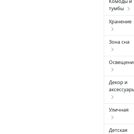
Комоды и
тумбы
Хранение
Зона сна
Освещени
Декор и
аксессуар
Уличная
Детская