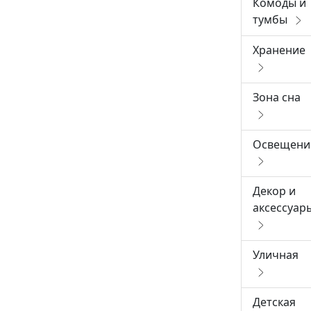
Комоды и
тумбы
Хранение
Зона сна
Освещени
Декор и
аксессуар
Уличная
Детская