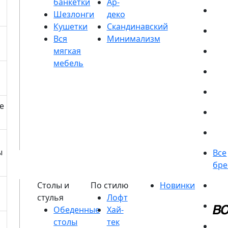
банкетки
Шезлонги
Кушетки
е
ы
Обеденные
столы