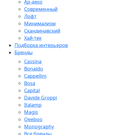
Ар-деко
Современный
Лофт
Минимализм
Скандинавский
Хай-тек
Подборка интерьеров
Бренды
Cassina
Bonaldo
Cappellini
Bosa
Capital
Davide Groppi
Italamp
Magis
Qeeboo
Monography
Все бренды