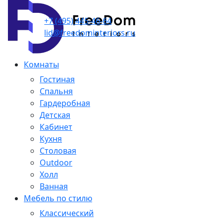
+7 (495) 445-46-64
lid@freedominteriors.ru
Комнаты
Гостиная
Спальня
Гардеробная
Детская
Кабинет
Кухня
Столовая
Outdoor
Холл
Ванная
Мебель по стилю
Классический