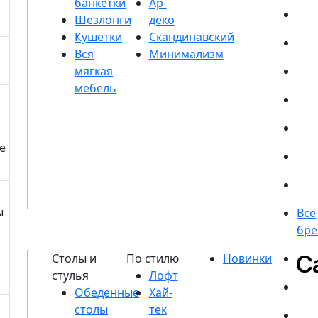
банкетки
Шезлонги
Кушетки
е
ы
Обеденные
столы