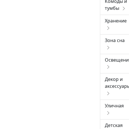
Комоды и
тумбы
Хранение
Зона сна
Освещени
Декор и
аксессуар
Уличная
Детская