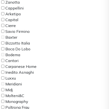
Zanotta
Cappellini
Arketipo
Capital
Cierre
Savio Firmino
Baxter
Bizzotto Italia
Boca Do Lobo
Bodema
Cantori
Carpanese Home
Inedito Asnaghi
Luxxu
Meridiani
Midj
Molteni&C
Monography
Poltrona Frau