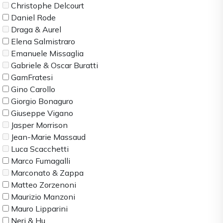
Christophe Delcourt
Daniel Rode
Draga & Aurel
Elena Salmistraro
Emanuele Missaglia
Gabriele & Oscar Buratti
GamFratesi
Gino Carollo
Giorgio Bonaguro
Giuseppe Vigano
Jasper Morrison
Jean-Marie Massaud
Luca Scacchetti
Marco Fumagalli
Marconato & Zappa
Matteo Zorzenoni
Maurizio Manzoni
Mauro Lipparini
Neri & Hu