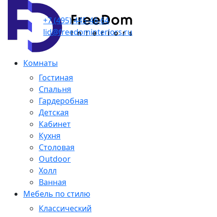
+7 (495) 445-46-64
lid@freedominteriors.ru
Комнаты
Гостиная
Спальня
Гардеробная
Детская
Кабинет
Кухня
Столовая
Outdoor
Холл
Ванная
Мебель по стилю
Классический