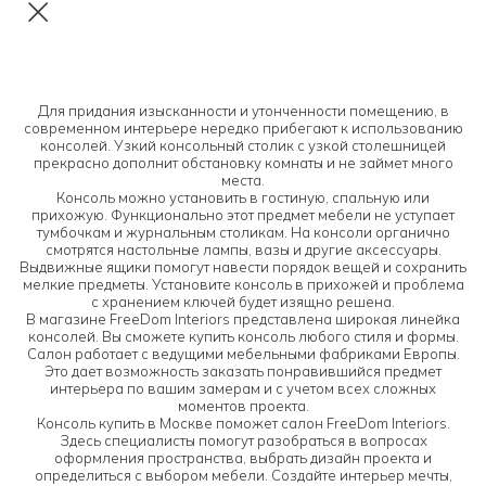
Для придания изысканности и утонченности помещению, в
современном интерьере нередко прибегают к использованию
консолей. Узкий консольный столик с узкой столешницей
прекрасно дополнит обстановку комнаты и не займет много
места.
Консоль можно установить в гостиную, спальную или
прихожую. Функционально этот предмет мебели не уступает
тумбочкам и журнальным столикам. На консоли органично
смотрятся настольные лампы, вазы и другие аксессуары.
Выдвижные ящики помогут навести порядок вещей и сохранить
мелкие предметы. Установите консоль в прихожей и проблема
с хранением ключей будет изящно решена.
В магазине FreeDom Interiors представлена широкая линейка
консолей. Вы сможете купить консоль любого стиля и формы.
Салон работает с ведущими мебельными фабриками Европы.
Это дает возможность заказать понравившийся предмет
интерьера по вашим замерам и с учетом всех сложных
моментов проекта.
Консоль купить в Москве поможет салон FreeDom Interiors.
Здесь специалисты помогут разобраться в вопросах
оформления пространства, выбрать дизайн проекта и
определиться с выбором мебели. Создайте интерьер мечты,