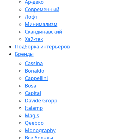
Ар-деко
Современный
Лофт
Минимализм
Скандинавский
Хай-тек
Подборка интерьеров
Бренды
Cassina
Bonaldo
Cappellini
Bosa
Capital
Davide Groppi
Italamp
Magis
Qeeboo
Monography
Все бренды