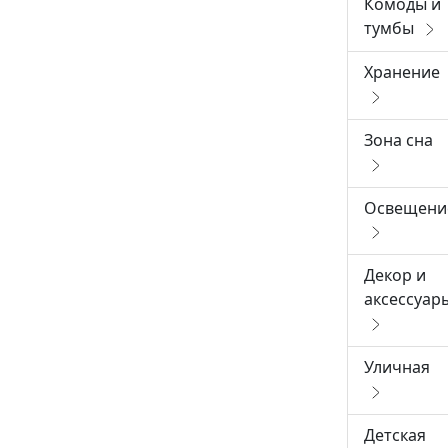
Комоды и
тумбы
Хранение
Зона сна
Освещени
Декор и
аксессуар
Уличная
Детская