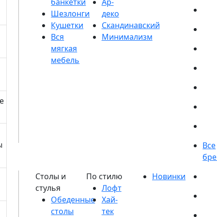
банкетки
Шезлонги
Кушетки
е
ы
Обеденные
столы