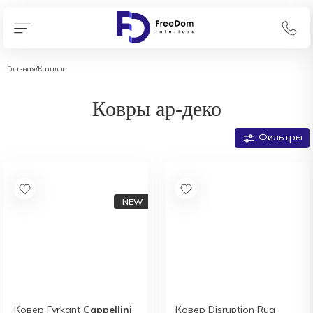
Главная
/
Каталог
Ковры ар-деко
Фильтры
Ковер Fyrkant
Cappellini
Ковер Disruption Rug