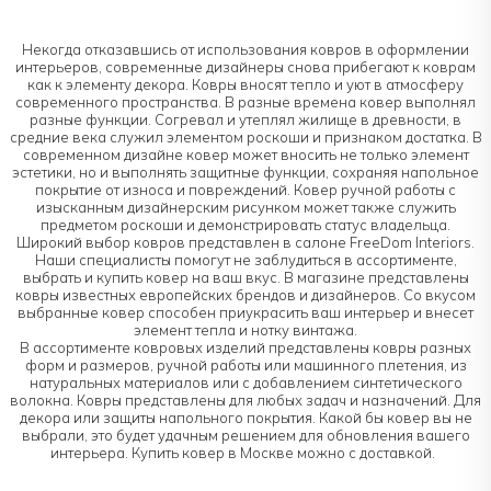
Некогда отказавшись от использования ковров в оформлении
интерьеров, современные дизайнеры снова прибегают к коврам
как к элементу декора. Ковры вносят тепло и уют в атмосферу
современного пространства. В разные времена ковер выполнял
разные функции. Согревал и утеплял жилище в древности, в
средние века служил элементом роскоши и признаком достатка. В
современном дизайне ковер может вносить не только элемент
эстетики, но и выполнять защитные функции, сохраняя напольное
покрытие от износа и повреждений. Ковер ручной работы с
изысканным дизайнерским рисунком может также служить
предметом роскоши и демонстрировать статус владельца.
Широкий выбор ковров представлен в салоне FreeDom Interiors.
Наши специалисты помогут не заблудиться в ассортименте,
выбрать и купить ковер на ваш вкус. В магазине представлены
ковры известных европейских брендов и дизайнеров. Со вкусом
выбранные ковер способен приукрасить ваш интерьер и внесет
элемент тепла и нотку винтажа.
В ассортименте ковровых изделий представлены ковры разных
форм и размеров, ручной работы или машинного плетения, из
натуральных материалов или с добавлением синтетического
волокна. Ковры представлены для любых задач и назначений. Для
декора или защиты напольного покрытия. Какой бы ковер вы не
выбрали, это будет удачным решением для обновления вашего
интерьера. Купить ковер в Москве можно с доставкой.