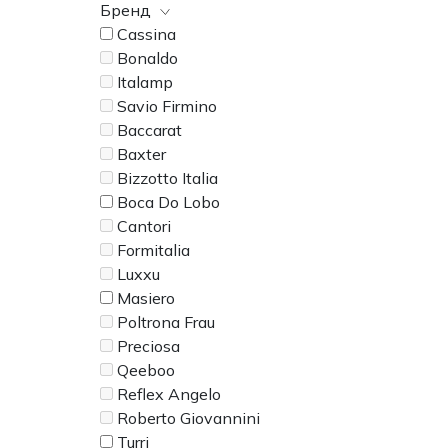
Бренд
Cassina
Bonaldo
Italamp
Savio Firmino
Baccarat
Baxter
Bizzotto Italia
Boca Do Lobo
Cantori
Formitalia
Luxxu
Masiero
Poltrona Frau
Preciosa
Qeeboo
Reflex Angelo
Roberto Giovannini
Turri