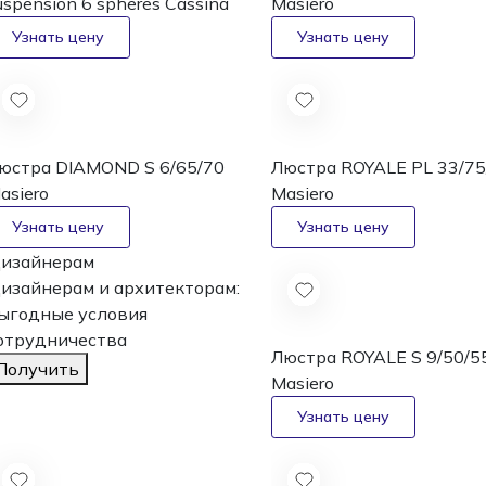
uspension 6 spheres
Cassina
Masiero
юстра DIAMOND S 6/65/70
Люстра ROYALE PL 33/75
asiero
Masiero
изайнерам
изайнерам и архитекторам:
ыгодные условия
отрудничества
Люстра ROYALE S 9/50/5
Получить
Masiero