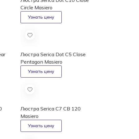
Люстра Serica Dot C10 Close
Circle
Masiero
ear
Люстра Serica Dot C5 Close
Pentagon
Masiero
0
Люстра Serica C7 CB 120
Masiero