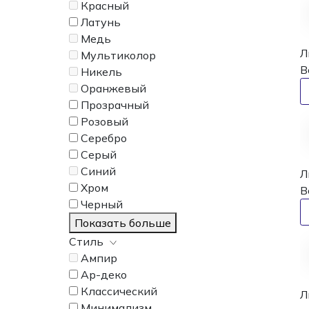
Красный
Латунь
Медь
Л
Мультиколор
B
Никель
Оранжевый
Прозрачный
Розовый
Серебро
Серый
Синий
Л
Хром
B
Черный
Показать больше
Стиль
Ампир
Ар-деко
Классический
Л
Минимализм