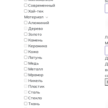
s
Современный
Хай-тек
Материал
Алюминий
Дерево
Золото
Л
Камень
M
Керамика
Кожа
Латунь
Д
Медь
Д
Металл
в
Мрамор
с
Никель
Пластик
Сталь
Стекло
Ткань