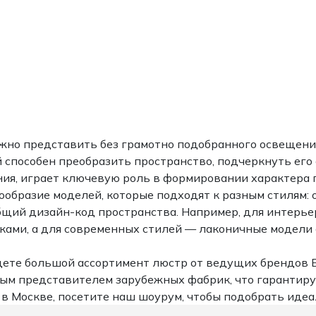
жно представить без грамотно подобранного освещени
 способен преобразить пространство, подчеркнуть его 
ния, играет ключевую роль в формировании характера 
бразие моделей, которые подходят к разным стилям: о
бщий дизайн-код пространства. Например, для интерье
ками, а для современных стилей — лаконичные модели
айдете большой ассортимент люстр от ведущих брендов Е
ным представителем зарубежных фабрик, что гарантир
у в Москве, посетите наш шоурум, чтобы подобрать иде