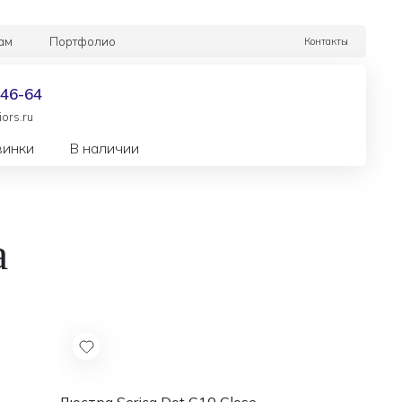
ам
Портфолио
Контакты
-46-64
ors.ru
винки
В наличии
а