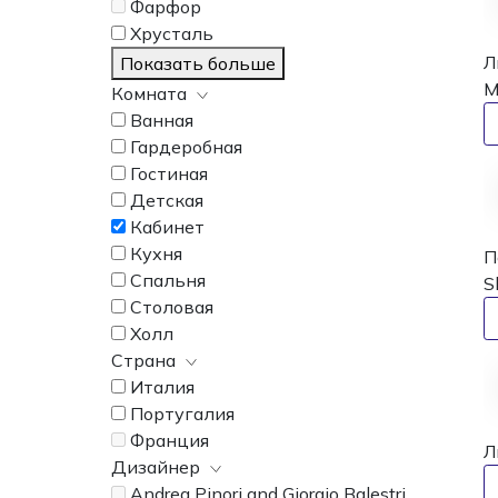
Фарфор
Хрусталь
Л
Показать больше
M
Комната
Ванная
Гардеробная
Гостиная
Детская
Кабинет
Кухня
П
Спальня
S
Столовая
Холл
Страна
Италия
Португалия
Франция
Л
Дизайнер
Andrea Pinori and Giorgio Balestri