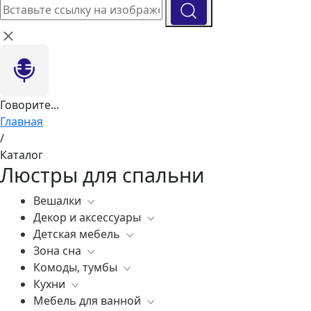
Говорите...
Главная
/
Каталог
Люстры для спальни
Вешалки
Декор и аксессуары
Все
Детская мебель
Все
Зона сна
Вазы
Все
Комоды, тумбы
Элитные зеркала
Комоды, тумбы
Все
Кухни
Ковры
Зеркала
Постельное белье
Все
Мебель для ванной
Статуэтки
Освещение
Матрасы
Бары
Все