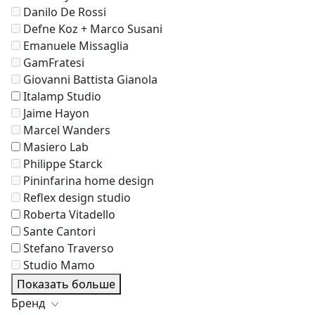
Danilo De Rossi
Defne Koz + Marco Susani
Emanuele Missaglia
GamFratesi
Giovanni Battista Gianola
Italamp Studio
Jaime Hayon
Marcel Wanders
Masiero Lab
Philippe Starck
Pininfarina home design
Reflex design studio
Roberta Vitadello
Sante Cantori
Stefano Traverso
Studio Mamo
Показать больше
Бренд