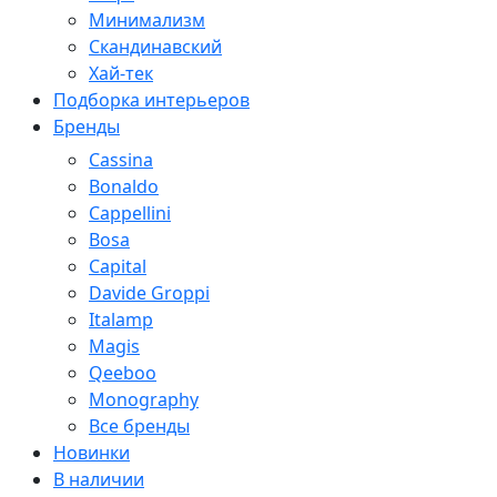
Минимализм
Скандинавский
Хай-тек
Подборка интерьеров
Бренды
Cassina
Bonaldo
Cappellini
Bosa
Capital
Davide Groppi
Italamp
Magis
Qeeboo
Monography
Все бренды
Новинки
В наличии