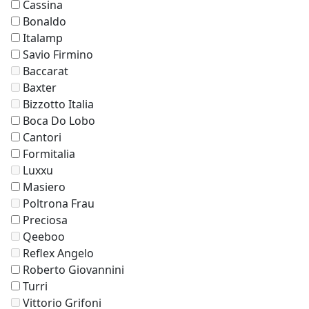
Cassina
Bonaldo
Italamp
Savio Firmino
Baccarat
Baxter
Bizzotto Italia
Boca Do Lobo
Cantori
Formitalia
Luxxu
Masiero
Poltrona Frau
Preciosa
Qeeboo
Reflex Angelo
Roberto Giovannini
Turri
Vittorio Grifoni