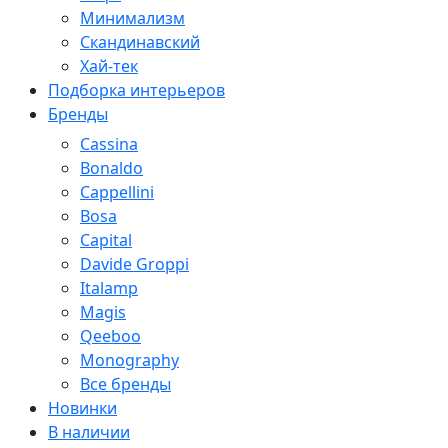
Минимализм
Скандинавский
Хай-тек
Подборка интерьеров
Бренды
Cassina
Bonaldo
Cappellini
Bosa
Capital
Davide Groppi
Italamp
Magis
Qeeboo
Monography
Все бренды
Новинки
В наличии