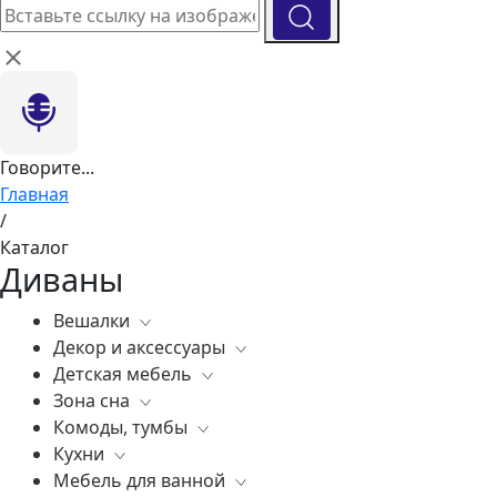
Говорите...
Главная
/
Каталог
Диваны
Вешалки
Декор и аксессуары
Все
Детская мебель
Все
Зона сна
Вазы
Все
Комоды, тумбы
Элитные зеркала
Комоды, тумбы
Все
Кухни
Ковры
Зеркала
Постельное белье
Все
Мебель для ванной
Статуэтки
Освещение
Матрасы
Бары
Все