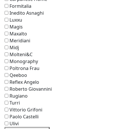
Formitalia
Inedito Asnaghi
Luxxu
Magis
Maxalto
Meridiani
Midj
Molteni&C
Monography
Poltrona Frau
Qeeboo
Reflex Angelo
Roberto Giovannini
Rugiano
Turri
Vittorio Grifoni
Paolo Castelli
Ulivi