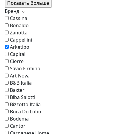
Показать больше
Бренд
Cassina
Bonaldo
Zanotta
Cappellini
Arketipo
Capital
Cierre
Savio Firmino
Art Nova
B&B Italia
Baxter
Biba Salotti
Bizzotto Italia
Boca Do Lobo
Bodema
Cantori
Carpanese Home