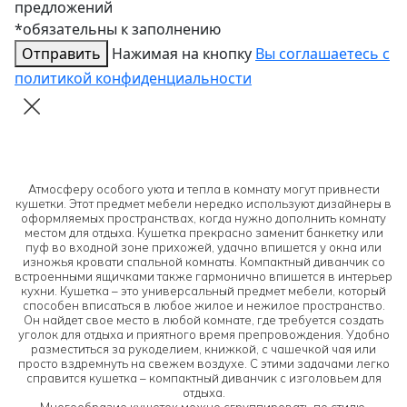
предложений
*обязательны к заполнению
Отправить
Нажимая на кнопку
Вы соглашаетесь с
политикой конфиденциальности
Атмосферу особого уюта и тепла в комнату могут привнести
кушетки. Этот предмет мебели нередко используют дизайнеры в
оформляемых пространствах, когда нужно дополнить комнату
местом для отдыха. Кушетка прекрасно заменит банкетку или
пуф во входной зоне прихожей, удачно впишется у окна или
изножья кровати спальной комнаты. Компактный диванчик со
встроенными ящичками также гармонично впишется в интерьер
кухни. Кушетка – это универсальный предмет мебели, который
способен вписаться в любое жилое и нежилое пространство.
Он найдет свое место в любой комнате, где требуется создать
уголок для отдыха и приятного время препровождения. Удобно
разместиться за рукоделием, книжкой, с чашечкой чая или
просто вздремнуть на свежем воздухе. С этими задачами легко
справится кушетка – компактный диванчик с изголовьем для
отдыха.
Многообразие кушеток можно сгруппировать по стилю,