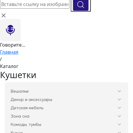
Говорите...
Главная
/
Каталог
Кушетки
Вешалки
Все
Декор и аксессуары
Все
Детская мебель
Вазы
Все
Зона сна
Элитные зеркала
Комоды, тумбы
Ковры
Все
Комоды, тумбы
Зеркала
Статуэтки
Постельное белье
Освещение
Все
Кухни