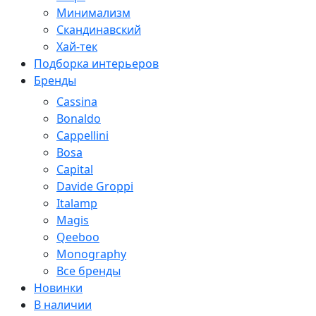
Минимализм
Скандинавский
Хай-тек
Подборка интерьеров
Бренды
Cassina
Bonaldo
Cappellini
Bosa
Capital
Davide Groppi
Italamp
Magis
Qeeboo
Monography
Все бренды
Новинки
В наличии