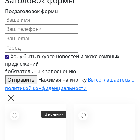
Заголовок формы
Кровати
Кресла
Подзаголовок формы
Зонты
Журнальные столики
Диваны
Аксессуары
Хочу быть в курсе новостей и эксклюзивных
предложений
*обязательны к заполнению
Отправить
Нажимая на кнопку
Вы соглашаетесь с
политикой конфиденциальности
В наличии