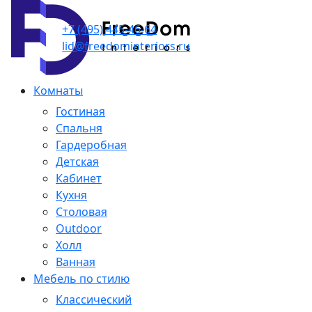
+7 (495) 445-46-64
lid@freedominteriors.ru
Комнаты
Гостиная
Спальня
Гардеробная
Детская
Кабинет
Кухня
Столовая
Outdoor
Холл
Ванная
Мебель по стилю
Классический