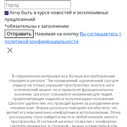
Хочу быть в курсе новостей и эксклюзивных
предложений
*обязательны к заполнению
Отправить
Нажимая на кнопку
Вы соглашаетесь с
политикой конфиденциальности
В современном интерьере все больше востребованным
становится шезлонг. Так называемый, «удлиненный стул для
отдыха» не только украшает пространство, внося в него
эстетический акцент, но и привносит функциональное
значение. Шезлонг становится незаменим для людей,
предпочитающих отдыхать в полулежащем положении.
Шезлонг удобен тем, кто проводит время за рукоделием или
чтением книг. Форма шезлонга повторяет изгибы тела, что
делает его максимально комфортным в использовании. Этому
роскошному стулу найдется место в любой комнате жилого
пространства. В гостиной шезлонг позволит с комфортом
смотреть телевизор, в столовой – можно разместиться для