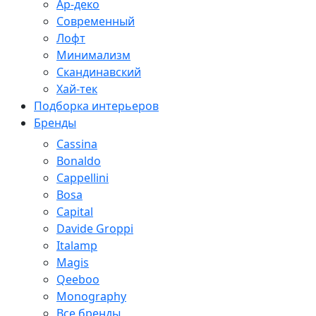
Ар-деко
Современный
Лофт
Минимализм
Скандинавский
Хай-тек
Подборка интерьеров
Бренды
Cassina
Bonaldo
Cappellini
Bosa
Capital
Davide Groppi
Italamp
Magis
Qeeboo
Monography
Все бренды