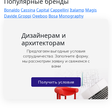
Популярные бренды
Bonaldo
Cassina
Capital
Cappellini
Italamp
Magis
Davide Groppi
Qeeboo
Bosa
Monography
Дизайнерам и
архитекторам
Предлагаем выгодные условия
сотрудничества. Заполните форму,
мы рассмотрим заявку и свяжемся с
вами
Получить условия