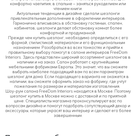
комфортно чаепития, в спальне – заняться рукоделием или
чтением книги.
Актуальные тенденции в дизайне сделали шезлонги
привлекательным дополнение в оформлении интерьеров.
Гармонично вписываясь в обстановку гостиных, спален,
кабинетов, шезлонги делают обстановку комнат более
комфортной и продуманной.
Прежде чем купить шезлонг, необходимо определиться с его
формой, стилистикой, материалом и его функциональным
назначением. Разобраться во всех тонкостях и прийти к
правильному выбору помогут в салоне интерьеров FreeDom
Interiors. Здесь представлен широкий ассортимент шезлонгов в
наличии и на заказ. Салон работает с крупнейшими
мебельными фабриками Европы. Это значит, что вы сможете
выбрать наиболее подходящий вам по всем параметрам
шезлонг для дома. Если подходящего варианта не окажется в
наличии, вы сможете оформить заказ на фабрику, где учтут
пожелания по размерам и материалам изготовления.
Шоу-рум салона FreeDom Interiors находится в Москве. Поэтому
шезлонг купить в Москве можно с доставкой и по приятной
цене. Специалисты магазина проконсультируют вас по
вопросам дизайна и помогут подобрать сопутствующий декор и
аксессуары, которые украсят ваш интерьер и сделают его более
завершенным.