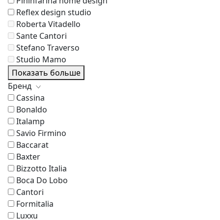
Pininfarina home design
Reflex design studio
Roberta Vitadello
Sante Cantori
Stefano Traverso
Studio Mamo
Показать больше
Бренд
Cassina
Bonaldo
Italamp
Savio Firmino
Baccarat
Baxter
Bizzotto Italia
Boca Do Lobo
Cantori
Formitalia
Luxxu