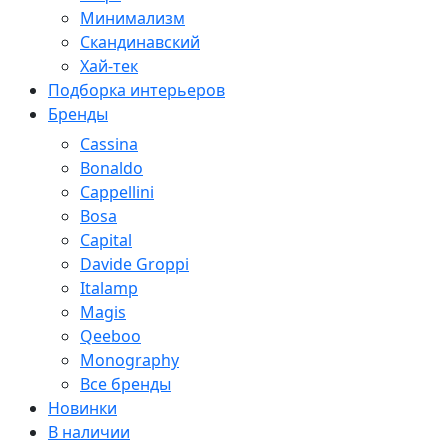
Минимализм
Скандинавский
Хай-тек
Подборка интерьеров
Бренды
Cassina
Bonaldo
Cappellini
Bosa
Capital
Davide Groppi
Italamp
Magis
Qeeboo
Monography
Все бренды
Новинки
В наличии