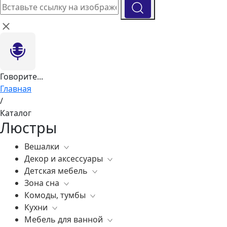
Говорите...
Главная
/
Каталог
Люстры
Вешалки
Декор и аксессуары
Все
Детская мебель
Все
Зона сна
Вазы
Все
Комоды, тумбы
Элитные зеркала
Комоды, тумбы
Все
Кухни
Ковры
Зеркала
Постельное белье
Все
Мебель для ванной
Статуэтки
Освещение
Матрасы
Бары
Все