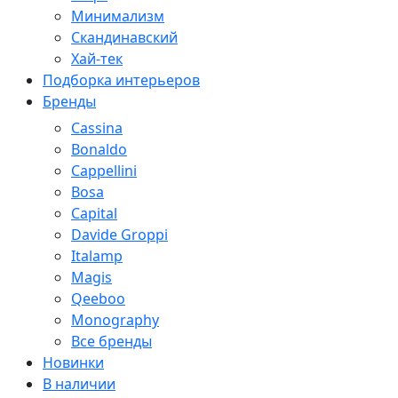
Минимализм
Скандинавский
Хай-тек
Подборка интерьеров
Бренды
Cassina
Bonaldo
Cappellini
Bosa
Capital
Davide Groppi
Italamp
Magis
Qeeboo
Monography
Все бренды
Новинки
В наличии