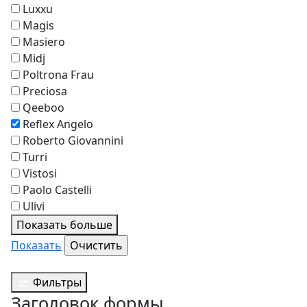
Luxxu
Magis
Masiero
Midj
Poltrona Frau
Preciosa
Qeeboo
Reflex Angelo
Roberto Giovannini
Turri
Vistosi
Paolo Castelli
Ulivi
Показать больше
Показать
Фильтры
Заголовок формы