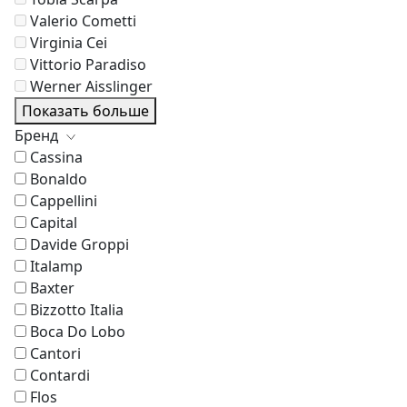
Valerio Cometti
Virginia Cei
Vittorio Paradiso
Werner Aisslinger
Показать больше
Бренд
Cassina
Bonaldo
Cappellini
Capital
Davide Groppi
Italamp
Baxter
Bizzotto Italia
Boca Do Lobo
Cantori
Contardi
Flos