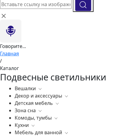
Говорите...
Главная
/
Каталог
Подвесные светильники
Вешалки
Декор и аксессуары
Все
Детская мебель
Все
Зона сна
Вазы
Все
Комоды, тумбы
Элитные зеркала
Комоды, тумбы
Все
Кухни
Ковры
Зеркала
Постельное белье
Все
Мебель для ванной
Статуэтки
Освещение
Матрасы
Бары
Все