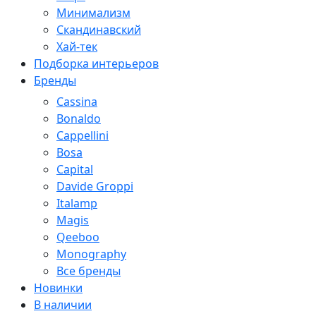
Минимализм
Скандинавский
Хай-тек
Подборка интерьеров
Бренды
Cassina
Bonaldo
Cappellini
Bosa
Capital
Davide Groppi
Italamp
Magis
Qeeboo
Monography
Все бренды
Новинки
В наличии