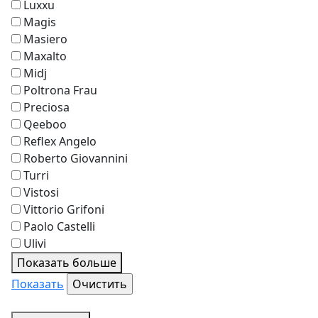
Luxxu
Magis
Masiero
Maxalto
Midj
Poltrona Frau
Preciosa
Qeeboo
Reflex Angelo
Roberto Giovannini
Turri
Vistosi
Vittorio Grifoni
Paolo Castelli
Ulivi
Показать больше
Показать