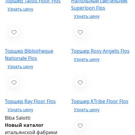
Торшер Tatou Floor
Flos
Напольный светильник
Superloon
Flos
Торшер Bibliotheque
Торшер Rosy Angelis
Flos
Nationale
Flos
Торшер Ray Floor
Flos
Торшер KTribe Floor
Flos
Biba Salotti
Новый каталог
итальянской фабрики