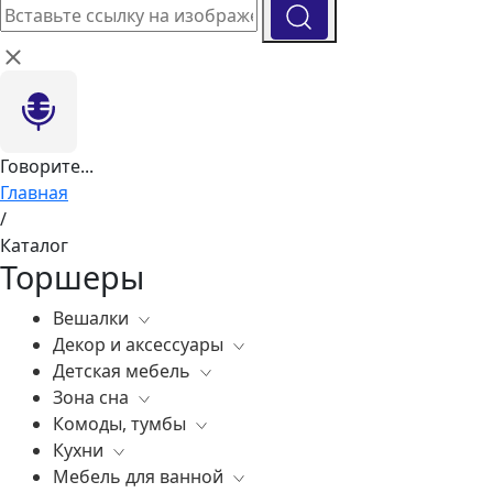
Говорите...
Главная
/
Каталог
Торшеры
Вешалки
Декор и аксессуары
Все
Детская мебель
Все
Зона сна
Вазы
Все
Комоды, тумбы
Элитные зеркала
Комоды, тумбы
Все
Кухни
Ковры
Зеркала
Постельное белье
Все
Мебель для ванной
Статуэтки
Освещение
Матрасы
Бары
Все