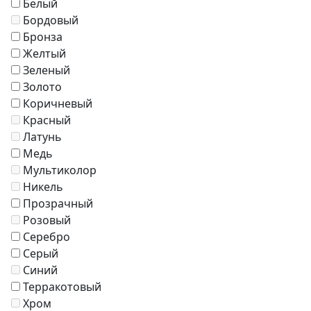
Белый
Кресла
Бордовый
Зонты
Бронза
Журнальные столики
Желтый
Диваны
Зеленый
Аксессуары
Золото
Коричневый
Красный
Латунь
Медь
Мультиколор
Никель
Прозрачный
Розовый
Серебро
Серый
Синий
Терракотовый
Хром