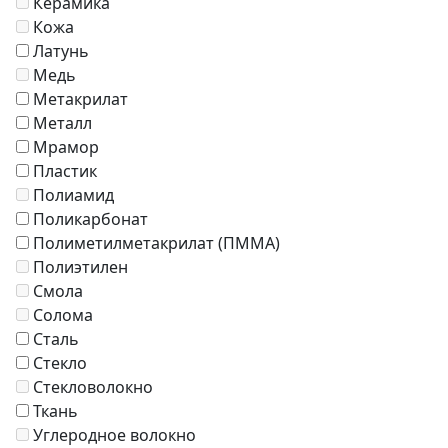
Керамика
Кожа
Латунь
Медь
Метакрилат
Металл
Мрамор
Пластик
Полиамид
Поликарбонат
Полиметилметакрилат (ПММА)
Полиэтилен
Смола
Солома
Сталь
Стекло
Стекловолокно
Ткань
Углеродное волокно