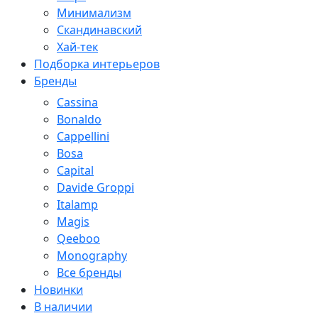
Минимализм
Скандинавский
Хай-тек
Подборка интерьеров
Бренды
Cassina
Bonaldo
Cappellini
Bosa
Capital
Davide Groppi
Italamp
Magis
Qeeboo
Monography
Все бренды
Новинки
В наличии