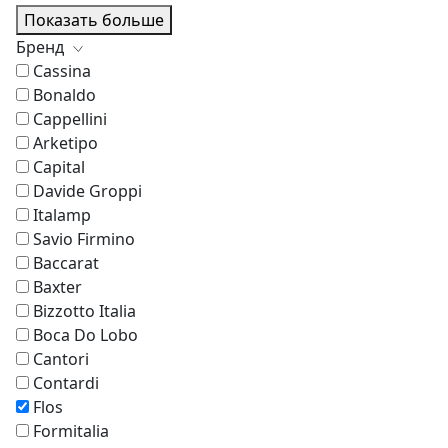
Показать больше
Бренд
Cassina
Bonaldo
Cappellini
Arketipo
Capital
Davide Groppi
Italamp
Savio Firmino
Baccarat
Baxter
Bizzotto Italia
Boca Do Lobo
Cantori
Contardi
Flos
Formitalia