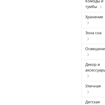
Комоды и
тумбы
Хранение
Зона сна
Освещени
Декор и
аксессуар
Уличная
Детская