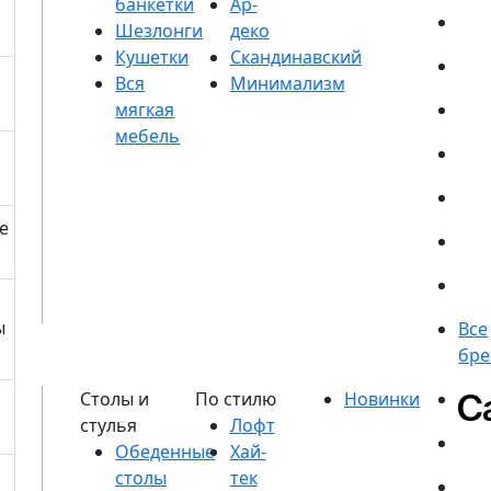
банкетки
Шезлонги
Кушетки
е
ы
Обеденные
столы