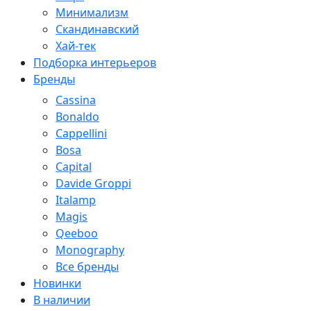
Минимализм
Скандинавский
Хай-тек
Подборка интерьеров
Бренды
Cassina
Bonaldo
Cappellini
Bosa
Capital
Davide Groppi
Italamp
Magis
Qeeboo
Monography
Все бренды
Новинки
В наличии