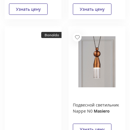
Bonaldo
Подвесной светильник
Nappe N0
Masiero
Новый каталог
итальянской фабрики
Bonaldo