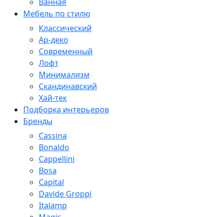
Ванная
Мебель по стилю
Классический
Ар-деко
Современный
Лофт
Минимализм
Скандинавский
Хай-тек
Подборка интерьеров
Бренды
Cassina
Bonaldo
Cappellini
Bosa
Capital
Davide Groppi
Italamp