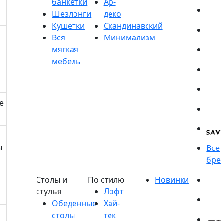
банкетки
Шезлонги
Кушетки
е
ы
Обеденные
столы