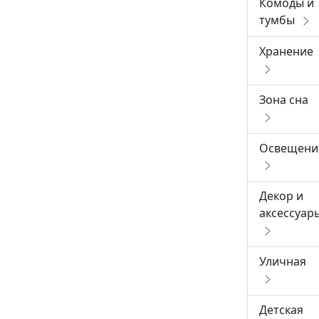
Комоды и
тумбы
Хранение
Зона сна
Освещени
Декор и
аксессуар
Уличная
Детская