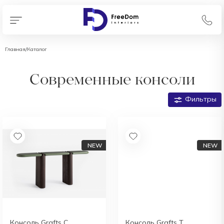
Главная
/
Каталог
Современные консоли
Фильтры
Консоль Grafts C
Консоль Grafts T