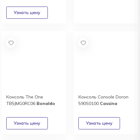
выгодные условия
сотрудничества
Получить
Консоль The One
Консоль Console Doron
TB5JMG0RC06
Bonaldo
590S0100
Cassina