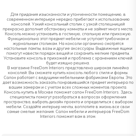
Для придания изысканности и утонченности помещению, в
современном интерьере нередко прибегают к использованию
консолей. Узкий консольный столик с узкой столешницей
прекрасно дополнит обстановку комнаты и не займет много места.
Консоль можно установить в гостиную, спальную или прихожую.
Функционально этот предмет мебели не уступает тумбочкам и
журнальным столикам. На консоли органично смотрятся
настольные лампы, вазы и другие аксессуары. Выдвижные ящики
помогут навести порядок вещей и сохранить мелкие предметы.
Установите консоль в прихожей и проблема с хранением ключей
будет изящно решена.
В магазине FreeDom Interiors представлена широкая линейка
консолей. Вы сможете купить консоль любого стиля и формы.
Салон работает с ведущими мебельными фабриками Европы. Это
дает возможность заказать понравившийся предмет интерьера по
вашим замерам и с учетом всех сложных моментов проекта.
Консоль купить в Москве поможет салон FreeDom Interiors. Здесь
специалисты помогут разобраться в вопросах оформления
пространства, выбрать дизайн проекта и определиться с выбором
мебели. Создайте интерьер мечты, воплотите в жизнь все свои
самые смелые желания. Салон мебели и интерьеров FreeDom
Interiors поможет вам в этом.