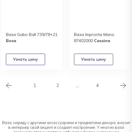
Ваза Gabo Ball 739/78+21
Ваза Impronta Mano
Bosa
87402000
Cassina
1
2
...
4
Ваза, наряду с другими аксессуарами и предметами декора, вносит
в интерьер свой акцент и создает настроение. У многих ваза
ассоциируется с цветами, забывая о более широком ее