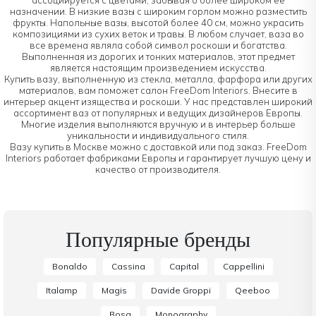
назначении. В низкие вазы с широким горлом можно разместить
фрукты. Напольные вазы, высотой более 40 см, можно украсить
композициями из сухих веток и травы. В любом случает, ваза во
все времена являла собой символ роскоши и богатства.
Выполненная из дорогих и тонких материалов, этот предмет
является настоящим произведением искусства.
Купить вазу, выполненную из стекла, металла, фарфора или других
материалов, вам поможет салон FreeDom Interiors. Внесите в
интерьер акцент изящества и роскоши. У нас представлен широкий
ассортимент ваз от популярных и ведущих дизайнеров Европы.
Многие изделия выполняются вручную и в интерьер больше
уникальности и индивидуального стиля.
Вазу купить в Москве можно с доставкой или под заказ. FreeDom
Interiors работает фабриками Европы и гарантирует лучшую цену и
качество от производителя.
Популярные бренды
Bonaldo
Cassina
Capital
Cappellini
Italamp
Magis
Davide Groppi
Qeeboo
Bosa
Monography