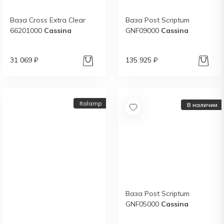
Ваза Cross Extra Clear
Ваза Post Scriptum
66201000
Cassina
GNF09000
Cassina
31 069 ₽
135 925 ₽
Italamp
В наличии
Ваза Post Scriptum
GNF05000
Cassina
Новый каталог
итальянской фабрики
Italamp