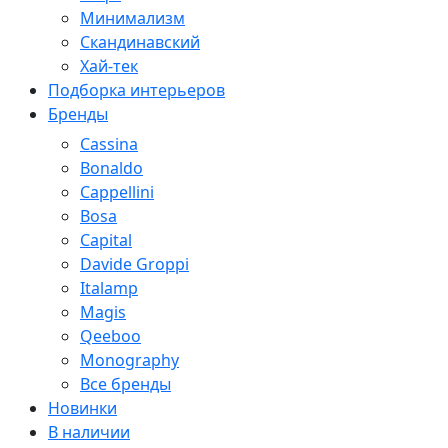
Минимализм
Скандинавский
Хай-тек
Подборка интерьеров
Бренды
Cassina
Bonaldo
Cappellini
Bosa
Capital
Davide Groppi
Italamp
Magis
Qeeboo
Monography
Все бренды
Новинки
В наличии