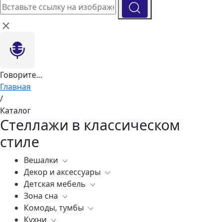
Говорите...
Главная
/
Каталог
Стеллажи в классическом
стиле
Вешалки
Декор и аксессуары
Все
Детская мебель
Все
Зона сна
Вазы
Все
Комоды, тумбы
Элитные зеркала
Комоды, тумбы
Все
Кухни
Ковры
Зеркала
Постельное белье
Все