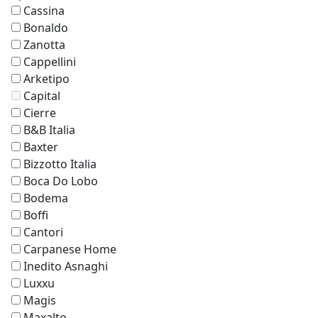
Cassina
Bonaldo
Zanotta
Cappellini
Arketipo
Capital
Cierre
B&B Italia
Baxter
Bizzotto Italia
Boca Do Lobo
Bodema
Boffi
Cantori
Carpanese Home
Inedito Asnaghi
Luxxu
Magis
Maxalto