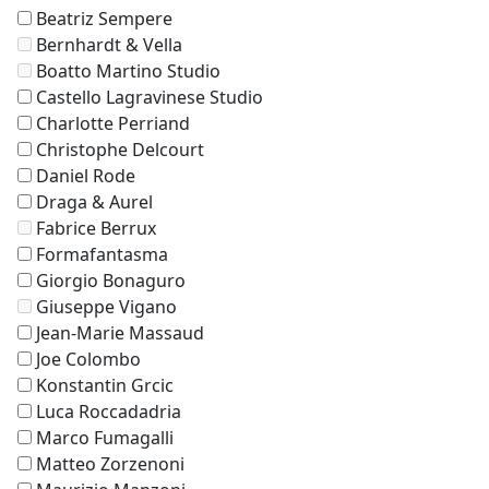
Beatriz Sempere
Bernhardt & Vella
Boatto Martino Studio
Castello Lagravinese Studio
Charlotte Perriand
Christophe Delcourt
Daniel Rode
Draga & Aurel
Fabrice Berrux
Formafantasma
Giorgio Bonaguro
Giuseppe Vigano
Jean-Marie Massaud
Joe Colombo
Konstantin Grcic
Luca Roccadadria
Marco Fumagalli
Matteo Zorzenoni