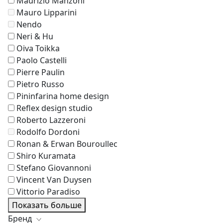
Maurizio Manzoni
Mauro Lipparini
Nendo
Neri & Hu
Oiva Toikka
Paolo Castelli
Pierre Paulin
Pietro Russo
Pininfarina home design
Reflex design studio
Roberto Lazzeroni
Rodolfo Dordoni
Ronan & Erwan Bouroullec
Shiro Kuramata
Stefano Giovannoni
Vincent Van Duysen
Vittorio Paradiso
Показать больше
Бренд