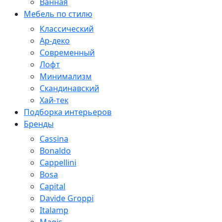
Ванная
Мебель по стилю
Классический
Ар-деко
Современный
Лофт
Минимализм
Скандинавский
Хай-тек
Подборка интерьеров
Бренды
Cassina
Bonaldo
Cappellini
Bosa
Capital
Davide Groppi
Italamp