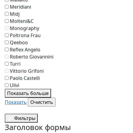
Meridiani
Midj
Molteni&C
Monography
Poltrona Frau
Qeeboo
Reflex Angelo
Roberto Giovannini
Turri
Vittorio Grifoni
Paolo Castelli
Ulivi
Показать больше
Показать
Фильтры
Заголовок формы