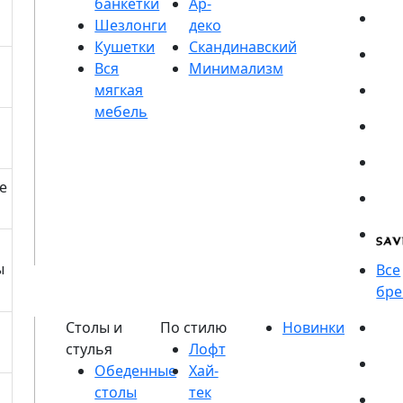
банкетки
Шезлонги
Кушетки
е
ы
Обеденные
столы