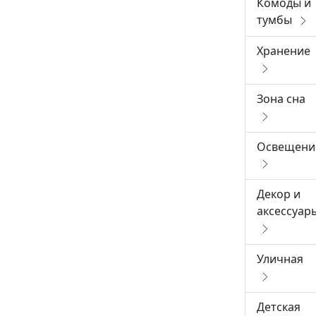
Комоды и
тумбы
Хранение
Зона сна
Освещени
Декор и
аксессуар
Уличная
Детская