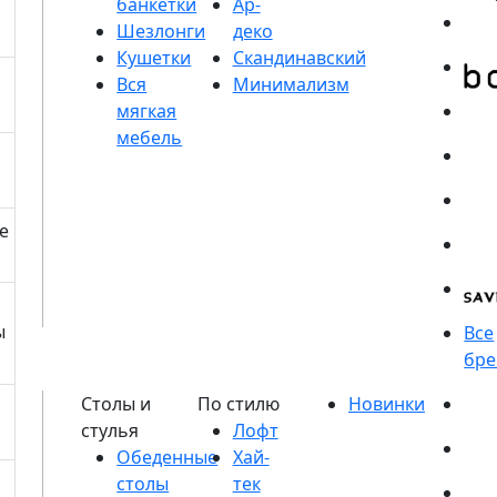
банкетки
Шезлонги
Кушетки
е
ы
Обеденные
столы