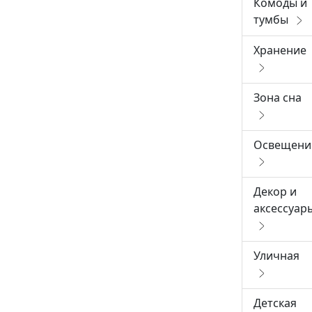
Комоды и
тумбы
Хранение
Зона сна
Освещени
Декор и
аксессуар
Уличная
Детская