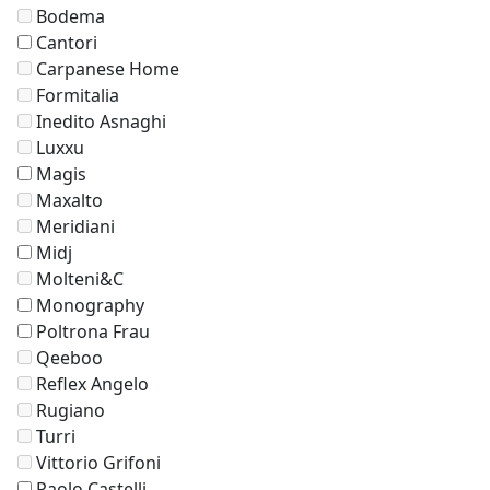
Bodema
Cantori
Carpanese Home
Formitalia
Inedito Asnaghi
Luxxu
Magis
Maxalto
Meridiani
Midj
Molteni&C
Monography
Poltrona Frau
Qeeboo
Reflex Angelo
Rugiano
Turri
Vittorio Grifoni
Paolo Castelli