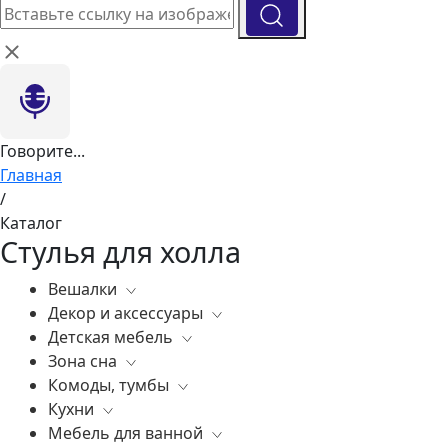
Говорите...
Главная
/
Каталог
Стулья для холла
Вешалки
Декор и аксессуары
Все
Детская мебель
Все
Зона сна
Вазы
Все
Комоды, тумбы
Элитные зеркала
Комоды, тумбы
Все
Кухни
Ковры
Зеркала
Постельное белье
Все
Мебель для ванной
Статуэтки
Освещение
Матрасы
Бары
Все