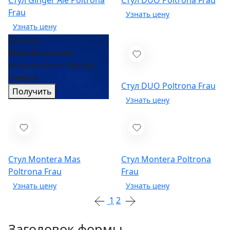
Стул Ginger Ale
Poltrona
Стул DUO
Poltrona Frau
Frau
Qeeboo
Новый каталог
итальянского бренда
Qeeboo
Стул DUO
Poltrona Frau
Получить
Стул Montera Mas
Стул Montera
Poltrona
Poltrona Frau
Frau
1
2
Заголовок формы