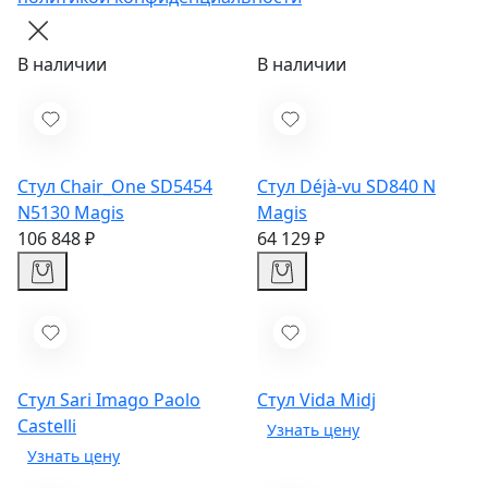
В наличии
В наличии
Стул Chair_One SD5454
Стул Déjà-vu SD840 N
N5130
Magis
Magis
106 848 ₽
64 129 ₽
Стул Sari Imago
Paolo
Стул Vida
Midj
Castelli