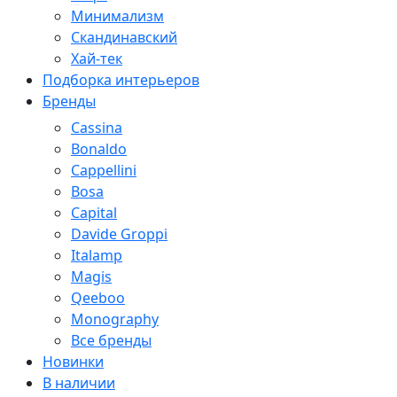
Минимализм
Скандинавский
Хай-тек
Подборка интерьеров
Бренды
Cassina
Bonaldo
Cappellini
Bosa
Capital
Davide Groppi
Italamp
Magis
Qeeboo
Monography
Все бренды
Новинки
В наличии