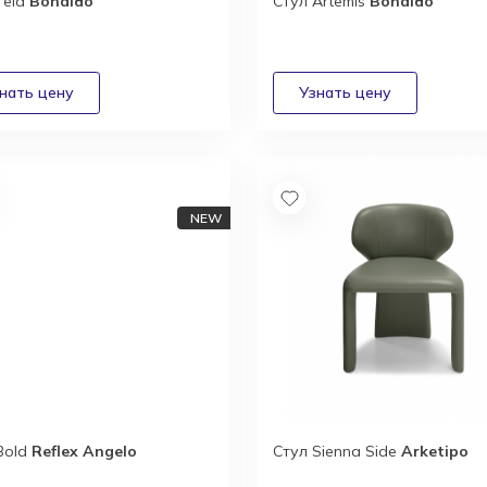
Teia
Bonaldo
Стул Artemis
Bonaldo
Bold
Reflex Angelo
Стул Sienna Side
Arketipo