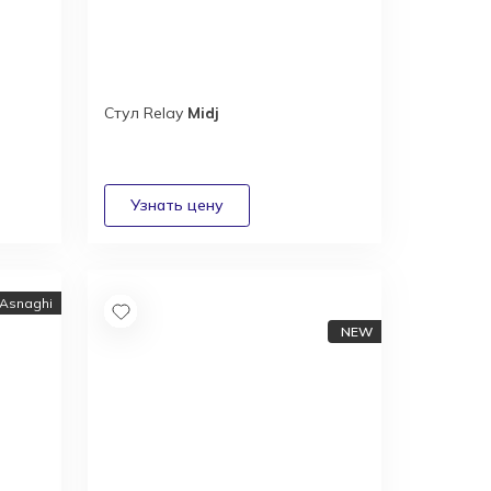
Стул Relay
Midj
 Asnaghi