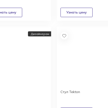
Дизайнерам
Стул Tekton
йнерам и
текторам:
дные условия
удничества