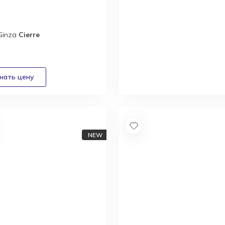
Ginza
Cierre
Новый каталог
итальянской
фабрики Inedito
Asnaghi
Получить