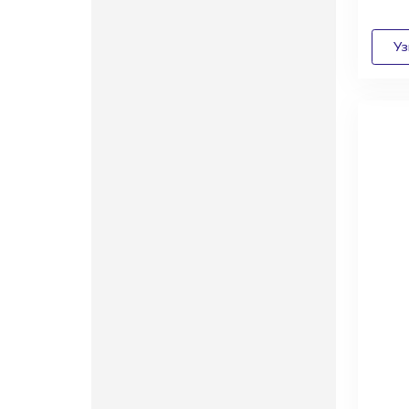
Диза
архи
выго
сотр