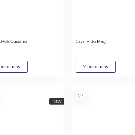
 CH66
Cassina
Стул Vida
Midj