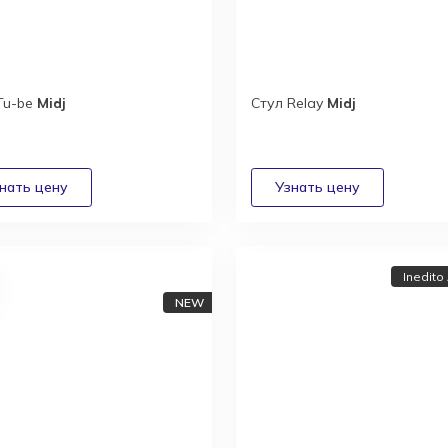
Tu-be
Midj
Стул Relay
Midj
Inedito