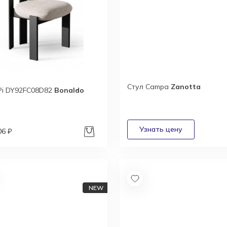
Стул Campa
Zanotta
Pi DY92FC08D82
Bonaldo
06 ₽