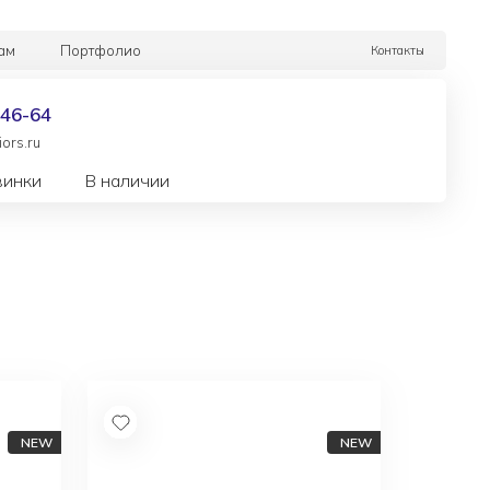
ам
Портфолио
Контакты
-46-64
ors.ru
винки
В наличии