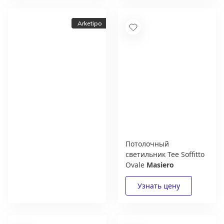
Arketipo
Потолочный
светильник Tee Soffitto
Новый каталог
Ovale
Masiero
итальянской фабрики
Arketipo
Получить