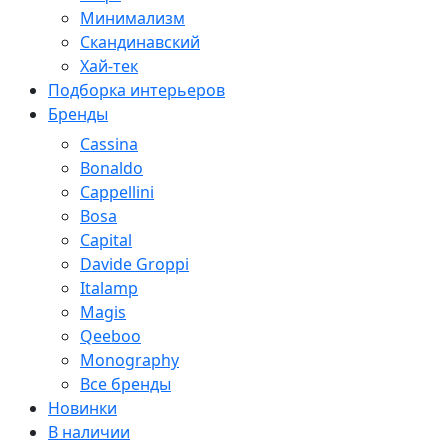
Минимализм
Скандинавский
Хай-тек
Подборка интерьеров
Бренды
Cassina
Bonaldo
Cappellini
Bosa
Capital
Davide Groppi
Italamp
Magis
Qeeboo
Monography
Все бренды
Новинки
В наличии