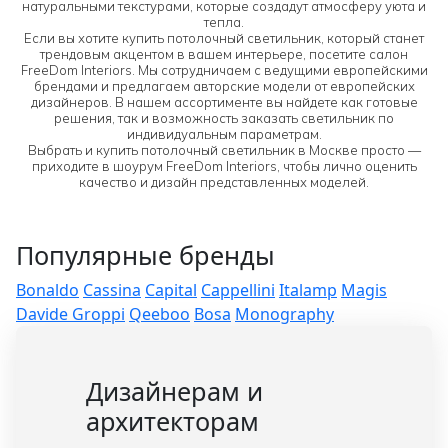
натуральными текстурами, которые создадут атмосферу уюта и
тепла.
Если вы хотите купить потолочный светильник, который станет
трендовым акцентом в вашем интерьере, посетите салон
FreeDom Interiors. Мы сотрудничаем с ведущими европейскими
брендами и предлагаем авторские модели от европейских
дизайнеров. В нашем ассортименте вы найдете как готовые
решения, так и возможность заказать светильник по
индивидуальным параметрам.
Выбрать и купить потолочный светильник в Москве просто —
приходите в шоурум FreeDom Interiors, чтобы лично оценить
качество и дизайн представленных моделей.
Популярные бренды
Bonaldo
Cassina
Capital
Cappellini
Italamp
Magis
Davide Groppi
Qeeboo
Bosa
Monography
Дизайнерам и
архитекторам