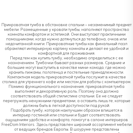
Прикроватная тумба в обстановке спальни – незаменимый предмет
мебели. Размещенные у кровати тумбы, наполняют пространство
комнаты комфортом и эстетикой. Они выступают практичными
помощниками, когда нужно дотянуться до телефона, очков или
недочитанной книги. Прикроватные тумбы как финальный пазл
обрамляют интерьерную картину комнаты и делают ее удобной и
комфортной для проживания.
Перед тем как купить тумбу, необходимо определиться с ее
назначением. Тумбочки бывают разных размеров. Средние и
большие могут выступить в качестве мини-комода, где можно
хранить пижамы, полотенца и постельные принадлежности.
Компактная модель прикроватной тумбы послужит в качестве
столика для утреннего кофе или местом для работы с компьютером.
Помимо функционального назначения, прикроватная тумба
выполняет и декоративную роль. Поэтому она должна
соответствовать общей стилистике спальни. Ее не следует
перегружать ненужными предметами, а оставить лишь те, которые
должны быть в легкой доступности под рукой.
Подобрать тумбу, которая наилучшим образом впишется в
интерьер гостиной или спальни и будет соответствовать
ощущениям удобства и комфорта, помогут в салоне интерьеров
FreeDom Interiors. Здесь представлен широкий ассортимент мебели
от ведущих брендов Европы. В шоуруме представлены