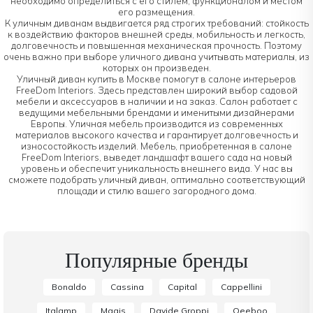
необходимо определиться с его стилем, функционалом и местом
его размещения.
К уличным диванам выдвигается ряд строгих требований: стойкость
к воздействию факторов внешней среды, мобильность и легкость,
долговечность и повышенная механическая прочность. Поэтому
очень важно при выборе уличного дивана учитывать материалы, из
которых он произведен.
Уличный диван купить в Москве помогут в салоне интерьеров
FreeDom Interiors. Здесь представлен широкий выбор садовой
мебели и аксессуаров в наличии и на заказ. Салон работает с
ведущими мебельными брендами и именитыми дизайнерами
Европы. Уличная мебель производится из современных
материалов высокого качества и гарантирует долговечность и
износостойкость изделий. Мебель, приобретенная в салоне
FreeDom Interiors, выведет ландшафт вашего сада на новый
уровень и обеспечит уникальность внешнего вида. У нас вы
сможете подобрать уличный диван, оптимально соответствующий
площади и стилю вашего загородного дома.
Популярные бренды
Bonaldo
Cassina
Capital
Cappellini
Italamp
Magis
Davide Groppi
Qeeboo