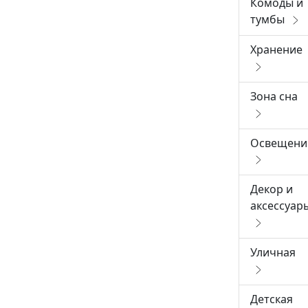
Комоды и
тумбы
Хранение
Зона сна
Освещени
Декор и
аксессуар
Уличная
Детская