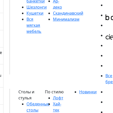
банкетки
Шезлонги
Кушетки
е
ы
Обеденные
столы