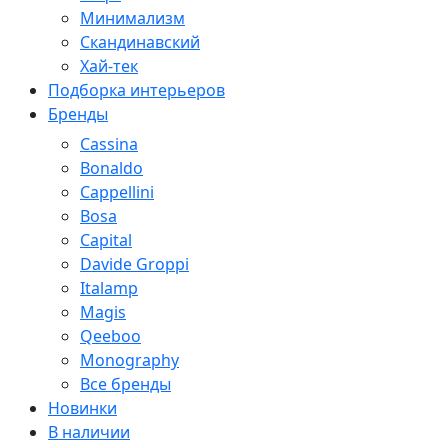
Минимализм
Скандинавский
Хай-тек
Подборка интерьеров
Бренды
Cassina
Bonaldo
Cappellini
Bosa
Capital
Davide Groppi
Italamp
Magis
Qeeboo
Monography
Все бренды
Новинки
В наличии