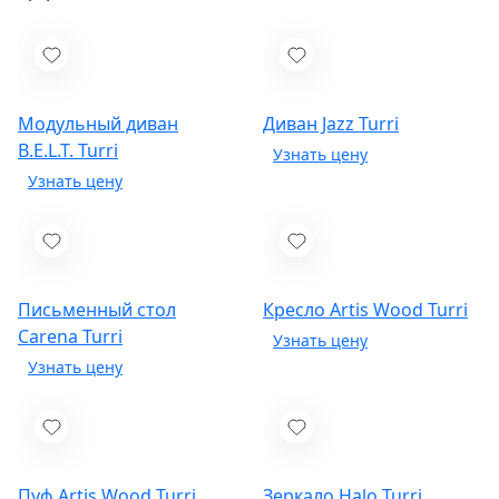
Модульный диван
Диван Jazz
Turri
B.E.L.T.
Turri
Письменный стол
Кресло Artis Wood
Turri
Carena
Turri
Пуф Artis Wood
Turri
Зеркало Halo
Turri