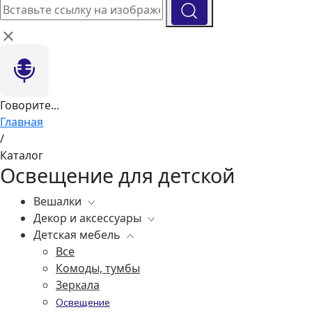
Говорите...
Главная
/
Каталог
Освещение для детской
Вешалки
Декор и аксессуары
Все
Детская мебель
Все
Вазы
Все
Элитные зеркала
Комоды, тумбы
Ковры
Зеркала
Статуэтки
Освещение