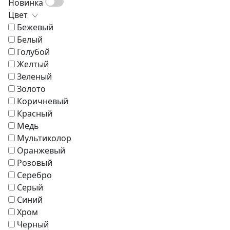
Новинка
Настольные лампы
Стулья
Скамьи
Стенки
Цвет
Торшеры
Туалетные столики
Пуфы и банкетки
Шкафы
Бежевый
Кровати
Белый
Кресла
Голубой
Зонты
Желтый
Журнальные столики
Зеленый
Диваны
Золото
Аксессуары
Коричневый
Красный
Медь
Мультиколор
Оранжевый
Розовый
Серебро
Серый
Синий
Хром
Черный