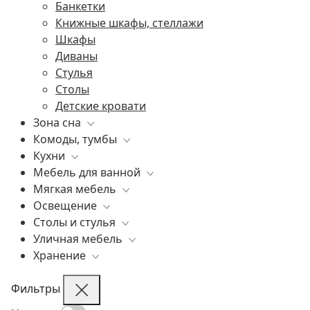
Часы
Банкетки
Элитная посуда
Книжные шкафы, стеллажи
Ширмы
Шкафы
Декоративное панно
Диваны
Декоративные подушки
Стулья
Аксессуары
Столы
Детские кровати
Зона сна
Комоды, тумбы
Все
Кухни
Постельное белье
Все
Мебель для ванной
Матрасы
Бары
Все
Мягкая мебель
Элитные кровати
Витрины
Все
Освещение
Подушки
Комоды
Все
Столы и стулья
Консоли
Диваны
Все
Уличная мебель
Прикроватные тумбы
Кресла
Уличные светильники
Все
Хранение
Элитные пуфы и банкетки
Люстры
Барные стулья
Все
Шезлонги
Подвесные светильники
Журнальные столики
Шезлонги
Все
Кушетки
Потолочные светильники
Обеденные столы
Стулья
Гардеробные системы
Фильтры
Бра
Письменные столы
Столы
Стеллажи и библиотеки