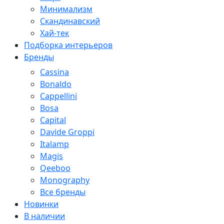
Минимализм
Скандинавский
Хай-тек
Подборка интерьеров
Бренды
Cassina
Bonaldo
Cappellini
Bosa
Capital
Davide Groppi
Italamp
Magis
Qeeboo
Monography
Все бренды
Новинки
В наличии