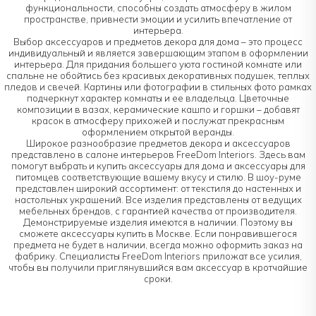
функциональности, способны создать атмосферу в жилом
пространстве, привнести эмоции и усилить впечатление от
интерьера.
Выбор аксессуаров и предметов декора для дома – это процесс
индивидуальный и является завершающим этапом в оформлении
интерьера. Для придания большего уюта гостиной комнате или
спальне не обойтись без красивых декоративных подушек, теплых
пледов и свечей. Картины или фотографии в стильных фото рамках
подчеркнут характер комнаты и ее владельца. Цветочные
композиции в вазах, керамические кашпо и горшки – добавят
красок в атмосферу прихожей и послужат прекрасным
оформлением открытой веранды.
Широкое разнообразие предметов декора и аксессуаров
представлено в салоне интерьеров FreeDom Interiors. Здесь вам
помогут выбрать и купить аксессуары для дома и аксессуары для
питомцев соответствующие вашему вкусу и стилю. В шоу-руме
представлен широкий ассортимент: от текстиля до настенных и
настольных украшений. Все изделия представлены от ведущих
мебельных брендов, с гарантией качества от производителя.
Демонстрируемые изделия имеются в наличии. Поэтому вы
сможете аксессуары купить в Москве. Если понравившегося
предмета не будет в наличии, всегда можно оформить заказ на
фабрику. Специалисты FreeDom Interiors приложат все усилия,
чтобы вы получили приглянувшийся вам аксессуар в кротчайшие
сроки.