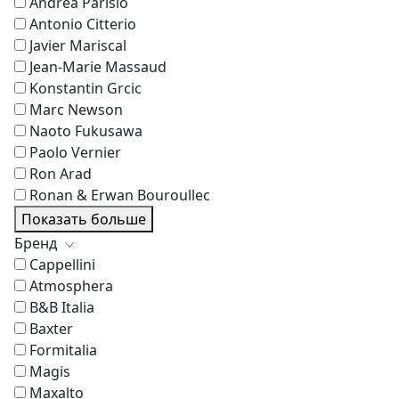
Andrea Parisio
Antonio Citterio
Javier Mariscal
Jean-Marie Massaud
Konstantin Grcic
Marc Newson
Naoto Fukusawa
Paolo Vernier
Ron Arad
Ronan & Erwan Bouroullec
Показать больше
Бренд
Cappellini
Atmosphera
B&B Italia
Baxter
Formitalia
Magis
Maxalto