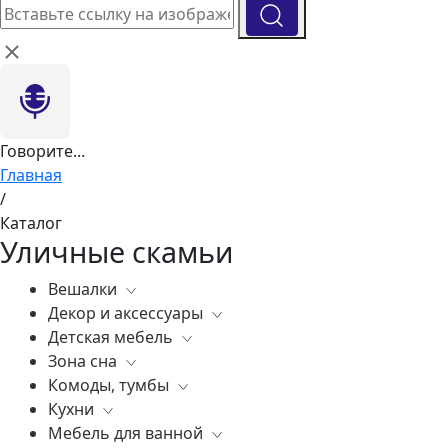
Говорите...
Главная
/
Каталог
Уличные скамьи
Вешалки
Декор и аксессуары
Все
Детская мебель
Все
Зона сна
Вазы
Все
Комоды, тумбы
Элитные зеркала
Комоды, тумбы
Все
Кухни
Ковры
Зеркала
Постельное белье
Все
Мебель для ванной
Статуэтки
Освещение
Матрасы
Бары
Все