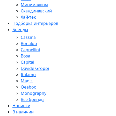
Минимализм
Скандинавский
Хай-тек
Подборка интерьеров
Бренды
Cassina
Bonaldo
Cappellini
Bosa
Capital
Davide Groppi
Italamp
Magis
Qeeboo
Monography
Все бренды
Новинки
В наличии