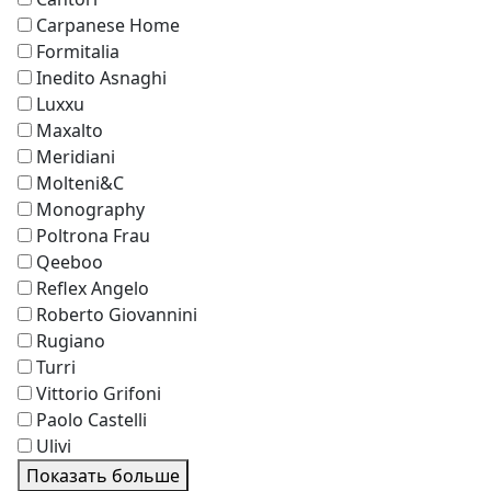
Carpanese Home
Formitalia
Inedito Asnaghi
Luxxu
Maxalto
Meridiani
Molteni&C
Monography
Poltrona Frau
Qeeboo
Reflex Angelo
Roberto Giovannini
Rugiano
Turri
Vittorio Grifoni
Paolo Castelli
Ulivi
Показать больше