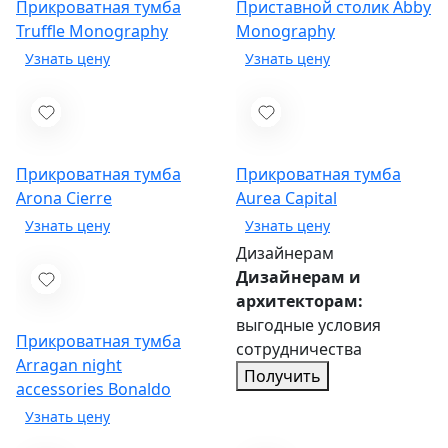
Прикроватная тумба
Приставной столик Abby
Truffle
Monography
Monography
Прикроватная тумба
Прикроватная тумба
Arona
Cierre
Aurea
Capital
Дизайнерам
Дизайнерам и
архитекторам:
выгодные условия
Прикроватная тумба
сотрудничества
Arragan night
Получить
accessories
Bonaldo