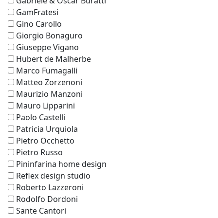
Gabriele & Oscar Buratti
GamFratesi
Gino Carollo
Giorgio Bonaguro
Giuseppe Vigano
Hubert de Malherbe
Marco Fumagalli
Matteo Zorzenoni
Maurizio Manzoni
Mauro Lipparini
Paolo Castelli
Patricia Urquiola
Pietro Occhetto
Pietro Russo
Pininfarina home design
Reflex design studio
Roberto Lazzeroni
Rodolfo Dordoni
Sante Cantori