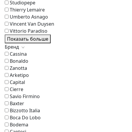
Studiopepe
Thierry Lemaire
Umberto Asnago
Vincent Van Duysen
Vittorio Paradiso
Показать больше
Бренд
Cassina
Bonaldo
Zanotta
Arketipo
Capital
Cierre
Savio Firmino
Baxter
Bizzotto Italia
Boca Do Lobo
Bodema
Cantori