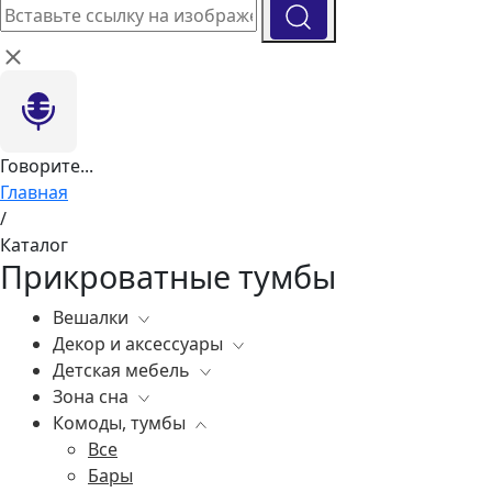
Говорите...
Главная
/
Каталог
Прикроватные тумбы
Вешалки
Декор и аксессуары
Все
Детская мебель
Все
Зона сна
Вазы
Все
Комоды, тумбы
Элитные зеркала
Комоды, тумбы
Все
Ковры
Зеркала
Постельное белье
Все
Статуэтки
Освещение
Матрасы
Бары