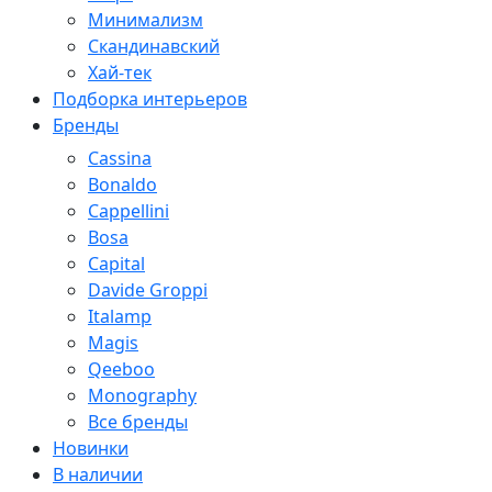
Минимализм
Скандинавский
Хай-тек
Подборка интерьеров
Бренды
Cassina
Bonaldo
Cappellini
Bosa
Capital
Davide Groppi
Italamp
Magis
Qeeboo
Monography
Все бренды
Новинки
В наличии