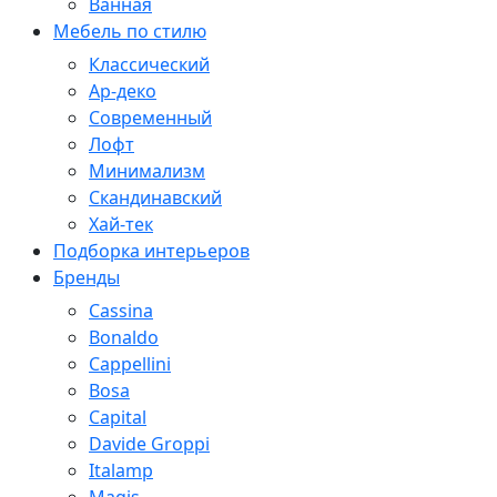
Ванная
Мебель по стилю
Классический
Ар-деко
Современный
Лофт
Минимализм
Скандинавский
Хай-тек
Подборка интерьеров
Бренды
Cassina
Bonaldo
Cappellini
Bosa
Capital
Davide Groppi
Italamp