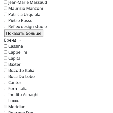
Jean-Marie Massaud
Maurizio Manzoni
Patricia Urquiola
Pietro Russo
Reflex design studio
Показать больше
Бренд
Cassina
Cappellini
Capital
Baxter
Bizzotto Italia
Boca Do Lobo
Cantori
Formitalia
Inedito Asnaghi
Luxxu
Meridiani
Poltrona Frau