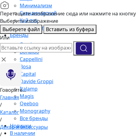
Минимализм
Скандинавский
Перетащите изображение сюда или нажмите на кнопку
Хай-тек
Выберите изображение
Подборка интерьеров
Выберете файл
Вставить из буфера
Бренды
Или
Cassina
Bonaldo
Cappellini
Bosa
Capital
Davide Groppi
Italamp
Говорите...
Magis
Главная
Qeeboo
/
Monography
Каталог
Все бренды
/
Новинки
Декор и аксессуары
В наличии
/