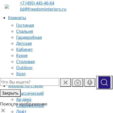
+7 (495) 445-46-64
lid@freedominteriors.ru
Комнаты
Гостиная
Спальня
Гардеробная
Детская
Кабинет
Кухня
Столовая
Outdoor
Холл
Ванная
Мебель по стилю
Закрыть
Классический
Ар-деко
Поиск по изображению
Современный
Лофт