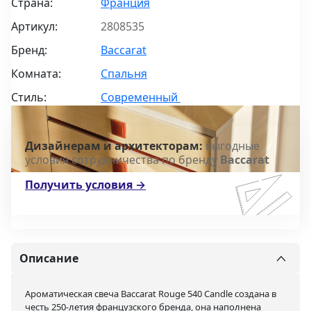
Страна:
Франция
Артикул:
2808535
Бренд:
Baccarat
Комната:
Спальня
Стиль:
Современный
Дизайнерам и архитекторам:
выгодные
условия сотрудничества по бренду
Baccarat
Получить условия →
Описание
Ароматическая свеча Baccarat Rouge 540 Candle создана в
честь 250-летия французского бренда, она наполнена