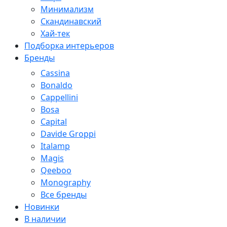
Минимализм
Скандинавский
Хай-тек
Подборка интерьеров
Бренды
Cassina
Bonaldo
Cappellini
Bosa
Capital
Davide Groppi
Italamp
Magis
Qeeboo
Monography
Все бренды
Новинки
В наличии