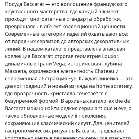
Посуда Baccarat — это воплощение французского
хрустального мастерства, где каждый элемент
проходит многоэтапные стандарты обработки,
превращаясь в объект коллекционной ценности.
Современные категории изделий охватывают всё:
от парадных сервизов до авторских декоративных
линий. В нашем каталоге представлена знаковая
коллекция Baccarat: строгая геометрия Louxor,
динамичные грани Vega, историческая глубина
Massena, королевская элегантность Chateau и
современная абстракция Eye. Каждая линейка — это
диалог традиций и новый взгляда на home эстетику,
где прозрачность кристалла сочетается с
безупречной формой. В архивных каталогах the de
Baccarat можно найти редкие серии antique и eve, а
также обновлённые модели ii поколения,
сохраняющие классический силуэт. Для ценителей
гастрономических ритуалов Baccarat предлагает
кристально чистые решения: фужеры для красного