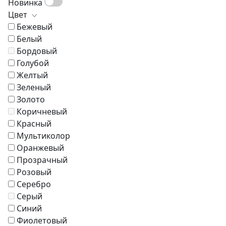
Новинка
Настольные лампы
Стулья
Скамьи
Стенки
Цвет
Торшеры
Туалетные столики
Пуфы и банкетки
Шкафы
Бежевый
Кровати
Белый
Кресла
Бордовый
Зонты
Голубой
Журнальные столики
Желтый
Диваны
Зеленый
Аксессуары
Золото
Коричневый
Красный
Мультиколор
Оранжевый
Прозрачный
Розовый
Серебро
Серый
Синий
Фиолетовый