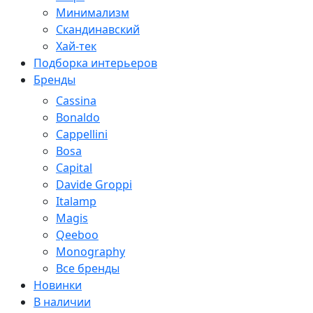
Минимализм
Скандинавский
Хай-тек
Подборка интерьеров
Бренды
Cassina
Bonaldo
Cappellini
Bosa
Capital
Davide Groppi
Italamp
Magis
Qeeboo
Monography
Все бренды
Новинки
В наличии